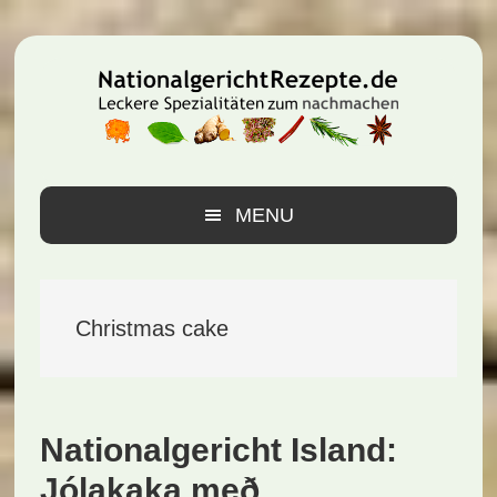
Zur
Zum
Zur
Hauptnavigation
Inhalt
Seitenspalte
springen
springen
springen
MENU
Christmas cake
Nationalgericht Island:
Jólakaka með