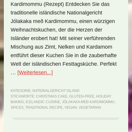
Kardimommu (Rezept) Entdecken Sie das
traditionelle isländische Nationalgericht
Jólakaka með Kardimommu, einen würzigen
Weihnachtskuchen, der die Herzen der
Isländer erobert hat! Mit seiner verführenden
Mischung aus Zimt, Nelken und Kardamom
entführt dieser Kuchen Sie in die zauberhafte
Welt der isländischen Festtagsküche. Perfekt
ÜberNationalgericht
…
[Weiterlesen...]
Island:
Jólakaka
KATEGORIE:
NATIONALGERICHT ISLAND
STICHWORTE:
CHRISTMAS CAKE
,
GLUTEN-FREE
,
HOLIDAY
með
BAKING
,
ICELANDIC CUISINE
,
JÓLAKAKA MEÐ KARDIMOMMU
,
Kardimommu
SPICES
,
TRADITIONAL RECIPE
,
VEGAN
,
VEGETARIAN
(Rezept)