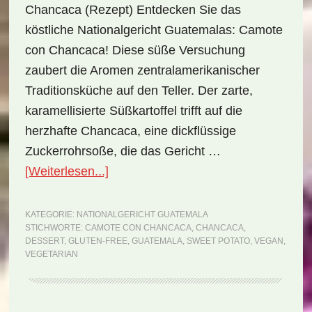
Chancaca (Rezept) Entdecken Sie das
köstliche Nationalgericht Guatemalas: Camote
con Chancaca! Diese süße Versuchung
zaubert die Aromen zentralamerikanischer
Traditionsküche auf den Teller. Der zarte,
karamellisierte Süßkartoffel trifft auf die
herzhafte Chancaca, eine dickflüssige
Zuckerrohrsoße, die das Gericht …
ÜberNationalgericht
[Weiterlesen...]
Guatemala:
Camote
KATEGORIE:
NATIONALGERICHT GUATEMALA
STICHWORTE:
CAMOTE CON CHANCACA
,
CHANCACA
,
con
DESSERT
,
GLUTEN-FREE
,
GUATEMALA
,
SWEET POTATO
,
VEGAN
,
Chancaca
VEGETARIAN
(Rezept)