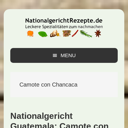
Zur
Zum
Zur
Hauptnavigation
Inhalt
Seitenspalte
springen
springen
springen
MENU
Camote con Chancaca
Nationalgericht
Guatemala: Camote con