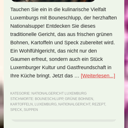
Tauchen Sie ein in die kulinarische Vielfalt
Luxemburgs mit Bouneschlupp, der herzhaften
Nationalsuppe! Entdecken Sie dieses
traditionelle Gericht, das aus frischen grünen
Bohnen, Kartoffeln und Speck zubereitet wird.
Ein Wohlfühlgericht, das nicht nur den
Gaumen erfreut, sondern auch ein Stück
Luxemburger Kultur und Gastfreundschaft in
ÜberN
Ihre Küche bringt. Jetzt das …
[Weiterlesen...]
Luxe
Boun
KATEGORIE:
NATIONALGERICHT LUXEMBURG
STICHWORTE:
BOUNESCHLUPP
,
GRÜNE BOHNEN
,
(Reze
KARTOFFELN
,
LUXEMBURG
,
NATIONALGERICHT
,
REZEPT
,
SPECK
,
SUPPEN