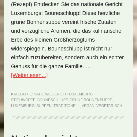
(Rezept) Entdecken Sie das nationale Gericht
Luxemburgs: Bouneschlupp! Diese herzliche
grüne Bohnensuppe vereint frische Zutaten
und vorzügliche Aromen, die das kulinarische
Erbe des kleinen Großherzogtums
widerspiegeln. Bouneschlupp ist nicht nur
einfach zuzubereiten, sondern auch ein echter
Genuss für die ganze Familie. …
ÜberNationalgericht
[Weiterlesen...]
Luxemburg:
Bouneschlupp
KATEGORIE:
NATIONALGERICHT LUXEMBURG
STICHWORTE:
BOUNESCHLUPP
,
GRÜNE BOHNENSUPPE
,
(Rezept)
LUXEMBURG
,
SUPPEN
,
TRADITIONELL
,
VEGAN
,
VEGETARISCH