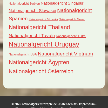
Nationalgericht Singapur
Nationalgericht Serbien
Nationalgericht
Nationalgericht Slowakei
Spanien
Nationalgericht Sri Lanka
Nationalgericht Taiwan
Nationalgericht Thailand
Nationalgericht Tuvalu
Nationalgericht Türkei
Nationalgericht Uruguay
Nationalgericht Vietnam
Nationalgericht USA
Nationalgericht Ägypten
Nationalgericht Österreich
© 2026 nationalgerichtrezepte.de -
Datenschutz
-
Impressum
-