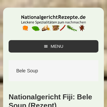
Zur
Zum
Zur
Hauptnavigation
Inhalt
Seitenspalte
springen
springen
springen
MENU
Bele Soup
Nationalgericht Fiji: Bele
Soup (Rezept)