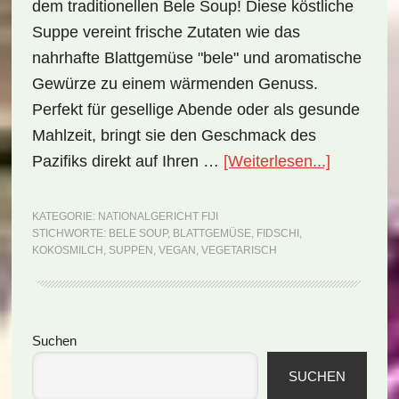
dem traditionellen Bele Soup! Diese köstliche
Suppe vereint frische Zutaten wie das
nahrhafte Blattgemüse "bele" und aromatische
Gewürze zu einem wärmenden Genuss.
Perfekt für gesellige Abende oder als gesunde
Mahlzeit, bringt sie den Geschmack des
ÜberNatio
Pazifiks direkt auf Ihren …
[Weiterlesen...]
Fiji:
Bele
KATEGORIE:
NATIONALGERICHT FIJI
STICHWORTE:
BELE SOUP
,
BLATTGEMÜSE
,
FIDSCHI
,
Soup
KOKOSMILCH
,
SUPPEN
,
VEGAN
,
VEGETARISCH
(Rezept)
Seitenspalte
Suchen
SUCHEN