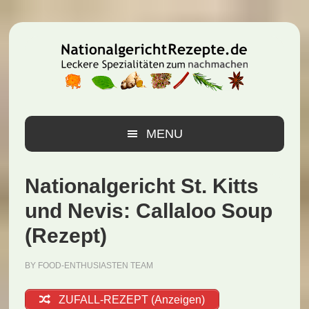
Zur
Zum
Zur
Hauptnavigation
Inhalt
Seitenspalte
springen
springen
springen
MENU
Nationalgericht St. Kitts
und Nevis: Callaloo Soup
(Rezept)
BY
FOOD-ENTHUSIASTEN TEAM
ZUFALL-REZEPT (Anzeigen)