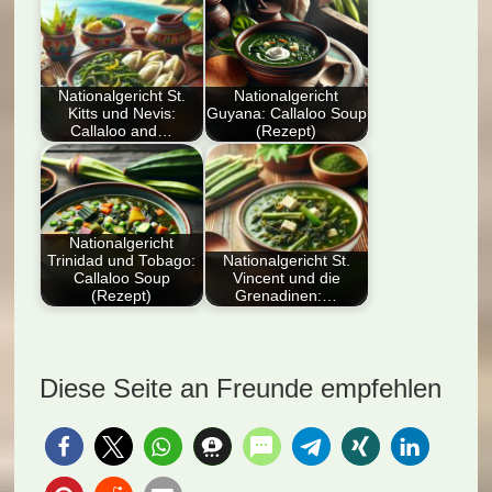
Nationalgericht St.
Nationalgericht
Kitts und Nevis:
Guyana: Callaloo Soup
Callaloo and…
(Rezept)
Dieser Artikel bietet
Entdecken Sie das
ein umfassendes
Nationalgericht
Rezept für das
Guyana: Callaloo
traditionelle
Soup! Unser Rezept
Nationalgericht
karibische…
vereint…
Trinidad und Tobago:
Nationalgericht St.
Callaloo Soup
Vincent und die
(Rezept)
Grenadinen:…
Entdecken Sie das
Entdecken Sie das
Nationalgericht
köstliche
Trinidad und Tobago:
Nationalgericht St.
Diese Seite an Freunde empfehlen
Callaloo Soup
Vincent und die
(Rezept).…
Grenadinen:…