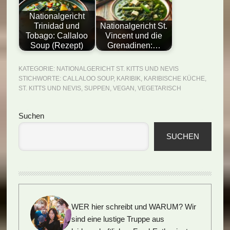
Nationalgericht
Trinidad und
Nationalgericht St.
Tobago: Callaloo
Vincent und die
Soup (Rezept)
Grenadinen:…
KATEGORIE:
NATIONALGERICHT ST. KITTS UND NEVIS
STICHWORTE:
CALLALOO SOUP
,
KARIBIK
,
KARIBISCHE KÜCHE
,
ST. KITTS UND NEVIS
,
SUPPEN
,
VEGAN
,
VEGETARISCH
Seitenspalte
Suchen
SUCHEN
WER hier schreibt und WARUM?
Wir
sind eine lustige Truppe aus