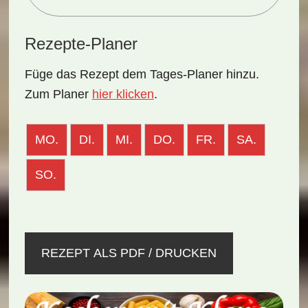
Rezepte-Planer
Füge das Rezept dem Tages-Planer hinzu.
Zum Planer
hier klicken
.
MO.
DI.
MI.
DO.
FR.
SA.
SO.
REZEPT ALS PDF / DRUCKEN