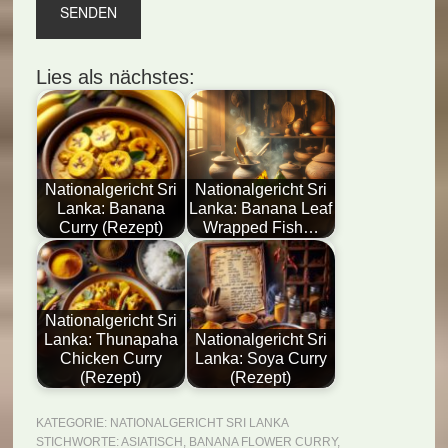
Lies als nächstes:
Nationalgericht Sri
Nationalgericht Sri
Lanka: Banana
Lanka: Banana Leaf
Curry (Rezept)
Wrapped Fish…
Nationalgericht Sri
Lanka: Thunapaha
Nationalgericht Sri
Chicken Curry
Lanka: Soya Curry
(Rezept)
(Rezept)
KATEGORIE:
NATIONALGERICHT SRI LANKA
STICHWORTE:
ASIATISCH
,
BANANA FLOWER CURRY
,