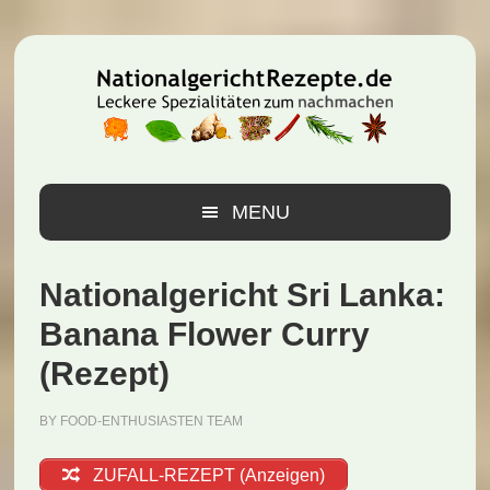
Zur
Zum
Zur
Hauptnavigation
Inhalt
Seitenspalte
springen
springen
springen
MENU
Nationalgericht Sri Lanka:
Banana Flower Curry
(Rezept)
BY
FOOD-ENTHUSIASTEN TEAM
ZUFALL-REZEPT (Anzeigen)