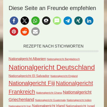
thailändische
Lanka: Green Papaya
Diese Seite an Freunde empfehlen
Nationalgericht Green
Curry (Rezept).…
Curry und…
REZEPTE NACH STICHWORTEN
Nationalgericht Albanien
Nationalgericht Bangladesch
Nationalgericht Deutschland
Nationalgericht El Salvador
Nationalgericht England
Nationalgericht Fiji
Nationalgericht
Frankreich
Nationalgericht
Nationalgericht Ghana
Griechenland
Nationalgericht Guatemala
Nationalgericht Indien
Nationalgericht Irland
Nationalgericht Israel
Nationalgericht Iran