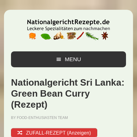
Zur
Zum
Zur
Hauptnavigation
Inhalt
Seitenspalte
springen
springen
springen
MENU
Nationalgericht Sri Lanka:
Green Bean Curry
(Rezept)
BY
FOOD-ENTHUSIASTEN TEAM
ZUFALL-REZEPT (Anzeigen)