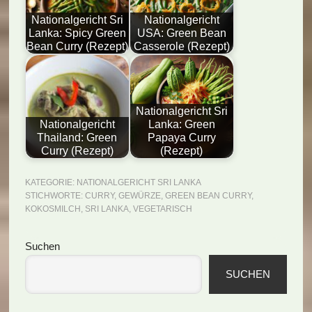
Nationalgericht Sri
Nationalgericht
Lanka: Spicy Green
USA: Green Bean
Bean Curry (Rezept)
Casserole (Rezept)
Nationalgericht Sri
Nationalgericht
Lanka: Green
Thailand: Green
Papaya Curry
Curry (Rezept)
(Rezept)
KATEGORIE:
NATIONALGERICHT SRI LANKA
STICHWORTE:
CURRY
,
GEWÜRZE
,
GREEN BEAN CURRY
,
KOKOSMILCH
,
SRI LANKA
,
VEGETARISCH
Seitenspalte
Suchen
SUCHEN