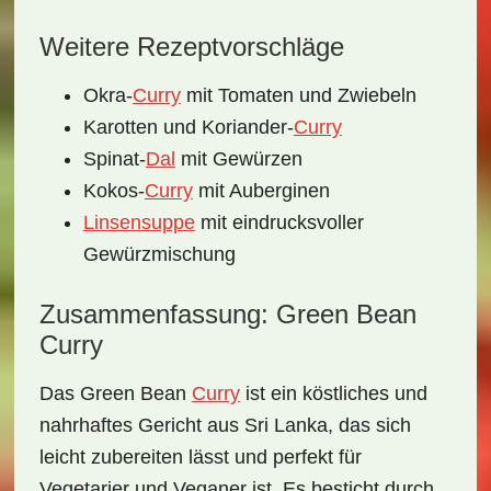
Weitere Rezeptvorschläge
Okra-
Curry
mit Tomaten und Zwiebeln
Karotten und Koriander-
Curry
Spinat-
Dal
mit Gewürzen
Kokos-
Curry
mit Auberginen
Linsensuppe
mit eindrucksvoller
Gewürzmischung
Zusammenfassung: Green Bean
Curry
Das
Green Bean
Curry
ist ein köstliches und
nahrhaftes Gericht aus Sri Lanka, das sich
leicht zubereiten lässt und perfekt für
Vegetarier
und
Veganer
ist. Es besticht durch