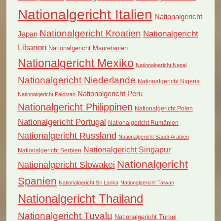
Nationalgericht Italien
Nationalgericht
Nationalgericht Kroatien
Nationalgericht
Japan
Libanon
Nationalgericht Mauretanien
Nationalgericht Mexiko
Nationalgericht Nepal
Nationalgericht Niederlande
Nationalgericht Nigeria
Nationalgericht Peru
Nationalgericht Pakistan
Nationalgericht Philippinen
Nationalgericht Polen
Nationalgericht Portugal
Nationalgericht Rumänien
Nationalgericht Russland
Nationalgericht Saudi-Arabien
Nationalgericht Singapur
Nationalgericht Serbien
Nationalgericht
Nationalgericht Slowakei
Spanien
Nationalgericht Sri Lanka
Nationalgericht Taiwan
Nationalgericht Thailand
Nationalgericht Tuvalu
Nationalgericht Türkei