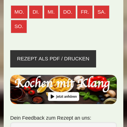
MO.
DI.
MI.
DO.
FR.
SA.
SO.
REZEPT ALS PDF / DRUCKEN
Dein Feedback zum Rezept an uns: