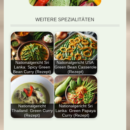
WEITERE SPEZIALITÄTEN
Nationalgericht Sri
Nationalgericht USA:
Lanka: Spicy Green
Green Bean Casserole
Bean Curry (Rezept)
(Rezept)
Dieser Artikel stellt
Entdecken Sie das
das sri-lankische
Nationalgericht USA:
Nationalgericht "Spicy
Green Bean
Green Bean Curry"…
Casserole (Rezept)!
Diese…
Nationalgericht
Nationalgericht Sri
Thailand: Green Curry
Lanka: Green Papaya
(Rezept)
Curry (Rezept)
Erfahre mehr über das
Entdecken Sie das
traditionelle
Nationalgericht Sri