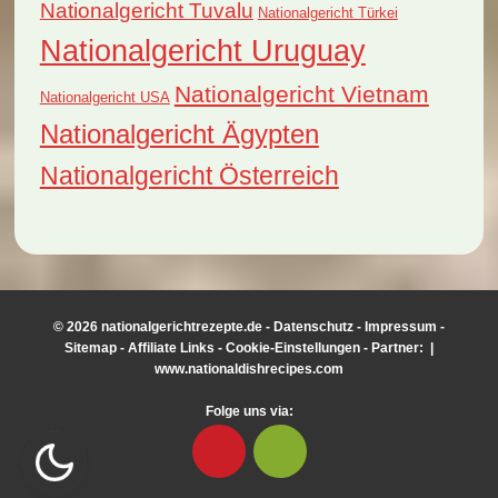
Nationalgericht Tuvalu
Nationalgericht Türkei
Nationalgericht Uruguay
Nationalgericht Vietnam
Nationalgericht USA
Nationalgericht Ägypten
Nationalgericht Österreich
© 2026 nationalgerichtrezepte.de -
Datenschutz
-
Impressum
-
Sitemap
-
Affiliate Links
-
Cookie-Einstellungen
- Partner:
|
www.nationaldishrecipes.com
Folge uns via: