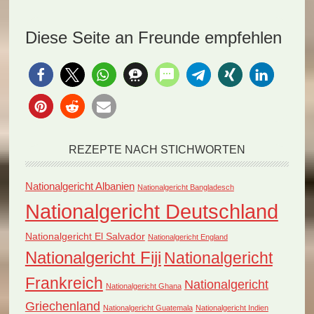
traditionelle russische
russischen Küche mit
Gericht Gurjewskaja
Blini! Diese
Diese Seite an Freunde empfehlen
Kasha, eine
goldbraunen…
aromatische…
REZEPTE NACH STICHWORTEN
Nationalgericht Albanien
Nationalgericht Bangladesch
Nationalgericht Deutschland
Nationalgericht El Salvador
Nationalgericht England
Nationalgericht Fiji
Nationalgericht
Frankreich
Nationalgericht
Nationalgericht Ghana
Griechenland
Nationalgericht Guatemala
Nationalgericht Indien