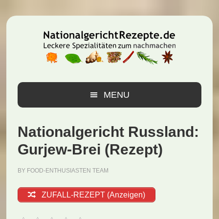
Zur
Zum
Zur
Hauptnavigation
Inhalt
Seitenspalte
springen
springen
springen
MENU
Nationalgericht Russland:
Gurjew-Brei (Rezept)
BY
FOOD-ENTHUSIASTEN TEAM
ZUFALL-REZEPT (Anzeigen)