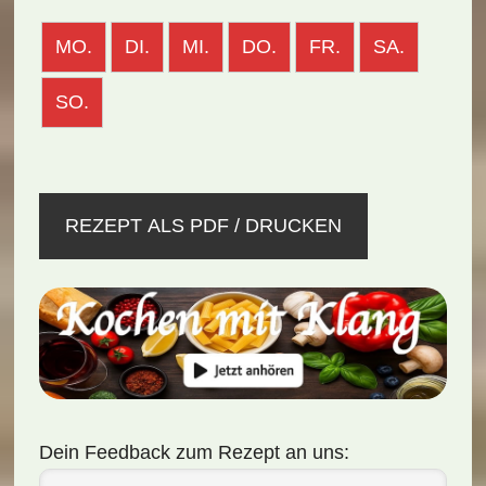
MO.
DI.
MI.
DO.
FR.
SA.
SO.
REZEPT ALS PDF / DRUCKEN
Dein Feedback zum Rezept an uns: