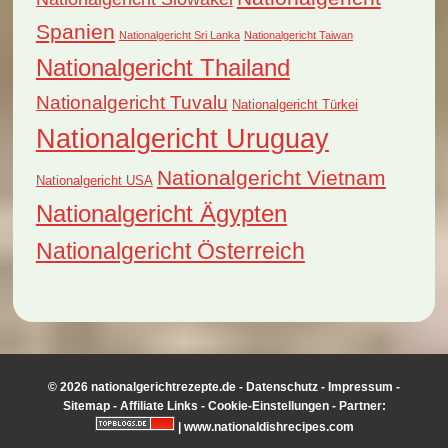
Spanien
Nationalgericht Sri Lanka
Nationalgericht Taiwan
Nationalgericht Thailand
Nationalgericht Tuvalu
Nationalgericht Türkei
Nationalgericht Uruguay
Nationalgericht Vietnam
Nationalgericht USA
Nationalgericht Ägypten
Nationalgericht Österreich
© 2026 nationalgerichtrezepte.de -
Datenschutz
-
Impressum
-
Sitemap
-
Affiliate Links
-
Cookie-Einstellungen
- Partner:
|
www.nationaldishrecipes.com