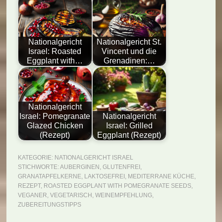
Nationalgericht
Nationalgericht St.
Israel: Roasted
Vincent und die
Eggplant with…
Grenadinen:…
Nationalgericht
Israel: Pomegranate
Nationalgericht
Glazed Chicken
Israel: Grilled
(Rezept)
Eggplant (Rezept)
KATEGORIE:
NATIONALGERICHT ISRAEL
STICHWORTE:
AUBERGINEN
,
GLUTENFREI
,
GRANATAPFELKERNE
,
LAKTOSEFREI
,
MEDITERRANE KÜCHE
,
REZEPT
,
ROASTED EGGPLANT WITH POMEGRANATE SEEDS
,
VEGANER
,
VEGETARISCH
,
WEINEMPFEHLUNG
,
ZUBEREITUNGSTIPPS