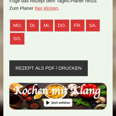
Füge das Rezept dem Tages-Planer hinzu.
Zum Planer
hier klicken
.
MO.
DI.
MI.
DO.
FR.
SA.
SO.
REZEPT ALS PDF / DRUCKEN