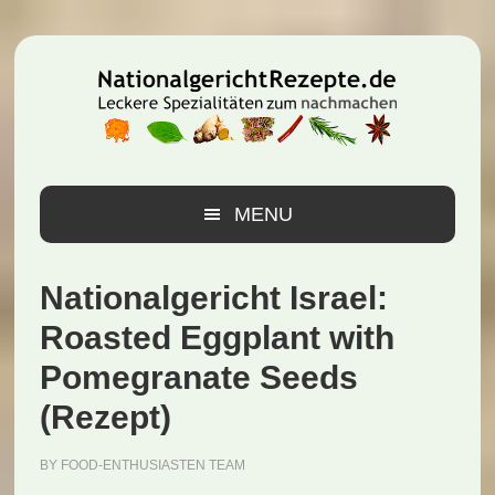
Zur
Zum
Zur
Hauptnavigation
Inhalt
Seitenspalte
springen
springen
springen
MENU
Nationalgericht Israel:
Roasted Eggplant with
Pomegranate Seeds
(Rezept)
BY
FOOD-ENTHUSIASTEN TEAM