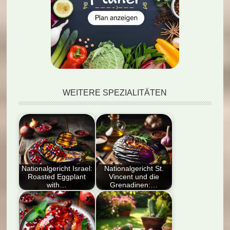
WEITERE SPEZIALITÄTEN
Nationalgericht Israel:
Nationalgericht St.
Roasted Eggplant
Vincent und die
with…
Grenadinen:…
Entdecken Sie das
Entdecke das
Nationalgericht Israel:
Nationalgericht St.
Roasted Eggplant with
Vincent und die