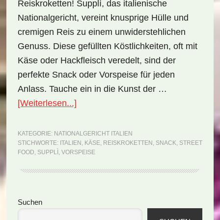
Reiskroketten! Supplì, das italienische
Nationalgericht, vereint knusprige Hülle und
cremigen Reis zu einem unwiderstehlichen
Genuss. Diese gefüllten Köstlichkeiten, oft mit
Käse oder Hackfleisch veredelt, sind der
perfekte Snack oder Vorspeise für jeden
Anlass. Tauche ein in die Kunst der …
ÜberNationalgericht
[Weiterlesen...]
Italien:
Supplì
KATEGORIE:
NATIONALGERICHT ITALIEN
STICHWORTE:
ITALIEN
,
KÄSE
,
REISKROKETTEN
,
SNACK
,
STREET
(Rezept)
FOOD
,
SUPPLÌ
,
VORSPEISE
Seitenspalte
Suchen