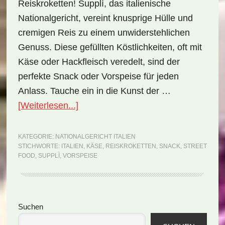
Reiskroketten! Supplì, das italienische
Nationalgericht, vereint knusprige Hülle und
cremigen Reis zu einem unwiderstehlichen
Genuss. Diese gefüllten Köstlichkeiten, oft mit
Käse oder Hackfleisch veredelt, sind der
perfekte Snack oder Vorspeise für jeden
Anlass. Tauche ein in die Kunst der …
ÜberNationalgericht
[Weiterlesen...]
Italien:
Supplì
KATEGORIE:
NATIONALGERICHT ITALIEN
STICHWORTE:
ITALIEN
,
KÄSE
,
REISKROKETTEN
,
SNACK
,
STREET
(Rezept)
FOOD
,
SUPPLÌ
,
VORSPEISE
Seitenspalte
Suchen