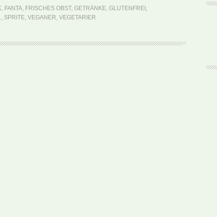
Chapman
K
,
FANTA
,
FRISCHES OBST
,
GETRÄNKE
,
GLUTENFREI
,
Drink
L
,
SPRITE
,
VEGANER
,
VEGETARIER
(Rezept)