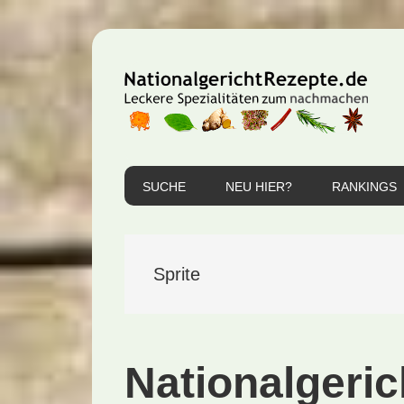
Zur
Zum
Zur
Hauptnavigation
Inhalt
Seitenspalte
springen
springen
springen
SUCHE
NEU HIER?
RANKINGS
Sprite
Nationalgeric