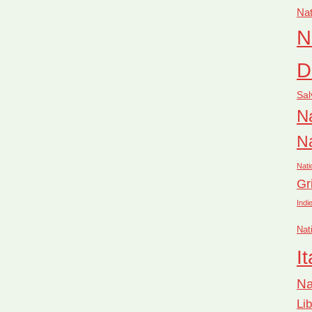
Nat
N
D
Sal
Na
Na
Nati
Gr
Indi
Nat
It
Na
Li