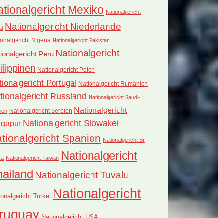
tionalgericht Mexiko
Nationalgericht
Nationalgericht Niederlande
al
onalgericht Nigeria
Nationalgericht Pakistan
Nationalgericht
ionalgericht Peru
ilippinen
Nationalgericht Polen
tionalgericht Portugal
Nationalgericht Rumänien
tionalgericht Russland
Nationalgericht Saudi-
Nationalgericht
Nationalgericht Serbien
ien
Nationalgericht Slowakei
ngapur
tionalgericht Spanien
Nationalgericht Sri
Nationalgericht
ka
Nationalgericht Taiwan
hailand
Nationalgericht Tuvalu
Nationalgericht
ionalgericht Türkei
ruguay
Nationalgericht USA