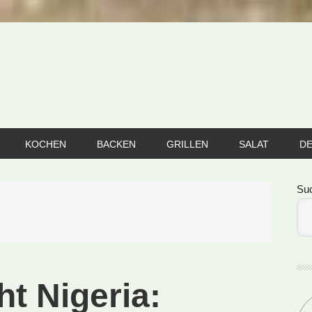
KOCHEN
BACKEN
GRILLEN
SALAT
D
Se
Su
ht Nigeria: