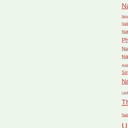
Na
Nep
Nati
Nat
Ph
Na
Na
Arab
Si
Na
Lan
T
Nat
U