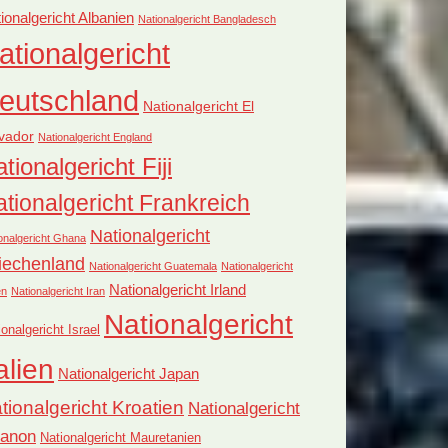
ionalgericht Albanien
Nationalgericht Bangladesch
ationalgericht
eutschland
Nationalgericht El
vador
Nationalgericht England
tionalgericht Fiji
tionalgericht Frankreich
Nationalgericht
onalgericht Ghana
iechenland
Nationalgericht Guatemala
Nationalgericht
Nationalgericht Irland
en
Nationalgericht Iran
Nationalgericht
ionalgericht Israel
alien
Nationalgericht Japan
tionalgericht Kroatien
Nationalgericht
banon
Nationalgericht Mauretanien