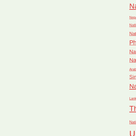
Na
Nep
Nati
Nat
Ph
Na
Na
Arab
Si
Na
Lan
T
Nat
U