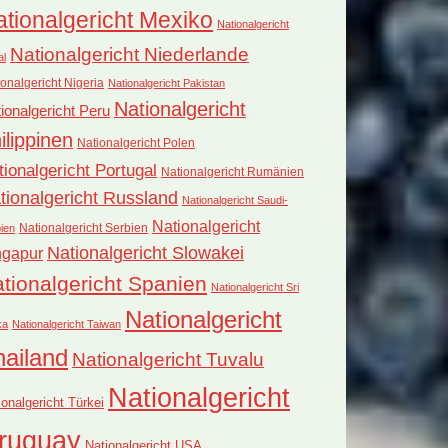
tionalgericht Mexiko
Nationalgericht
Nationalgericht Niederlande
al
onalgericht Nigeria
Nationalgericht Pakistan
Nationalgericht
ionalgericht Peru
ilippinen
Nationalgericht Polen
tionalgericht Portugal
Nationalgericht Rumänien
tionalgericht Russland
Nationalgericht Saudi-
Nationalgericht
Nationalgericht Serbien
ien
Nationalgericht Slowakei
ngapur
tionalgericht Spanien
Nationalgericht Sri
Nationalgericht
ka
Nationalgericht Taiwan
hailand
Nationalgericht Tuvalu
Nationalgericht
ionalgericht Türkei
ruguay
Nationalgericht USA