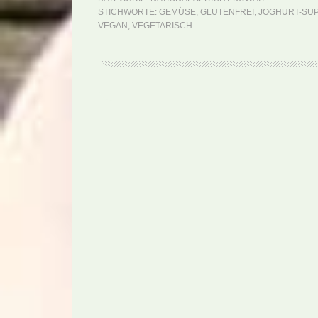
STICHWORTE:
GEMÜSE
,
GLUTENFREI
,
JOGHURT-SU
VEGAN
,
VEGETARISCH