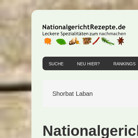
Zur
Zum
Zur
Hauptnavigation
Inhalt
Seitenspalte
springen
springen
springen
SUCHE
NEU HIER?
RANKINGS
Shorbat Laban
Nationalgeric