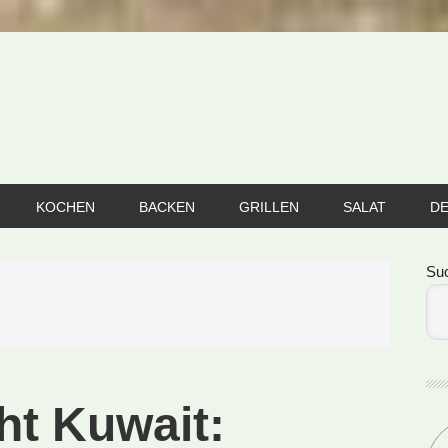
KOCHEN
BACKEN
GRILLEN
SALAT
D
Se
Su
ht Kuwait: