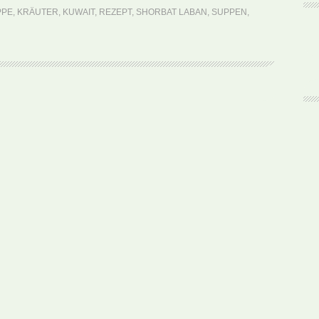
Shorbat
PPE
,
KRÄUTER
,
KUWAIT
,
REZEPT
,
SHORBAT LABAN
,
SUPPEN
,
Laban
(Rezept)