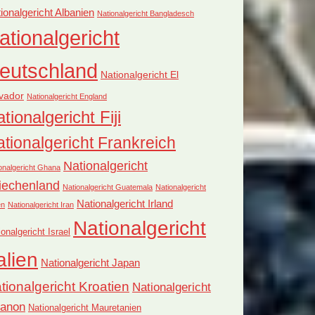
ionalgericht Albanien
Nationalgericht Bangladesch
ationalgericht
eutschland
Nationalgericht El
vador
Nationalgericht England
tionalgericht Fiji
tionalgericht Frankreich
Nationalgericht
onalgericht Ghana
iechenland
Nationalgericht Guatemala
Nationalgericht
Nationalgericht Irland
en
Nationalgericht Iran
Nationalgericht
ionalgericht Israel
alien
Nationalgericht Japan
tionalgericht Kroatien
Nationalgericht
banon
Nationalgericht Mauretanien