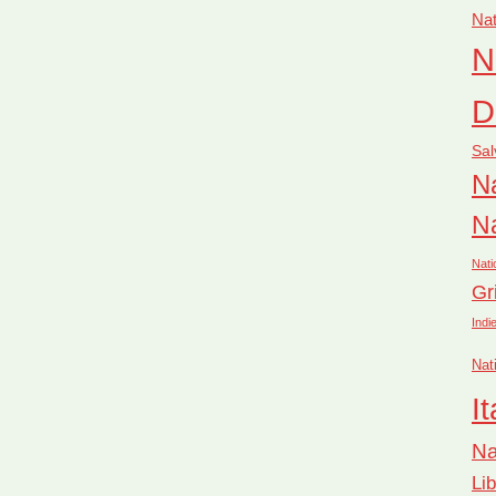
Nat
N
D
Sal
Na
Na
Nati
Gr
Indi
Nat
It
Na
Li