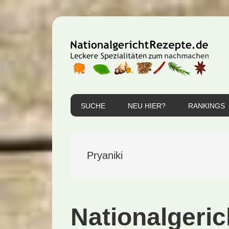
Zur
Zum
Zur
Hauptnavigation
Inhalt
Seitenspalte
springen
springen
springen
SUCHE
NEU HIER?
RANKINGS
Pryaniki
Nationalgeric