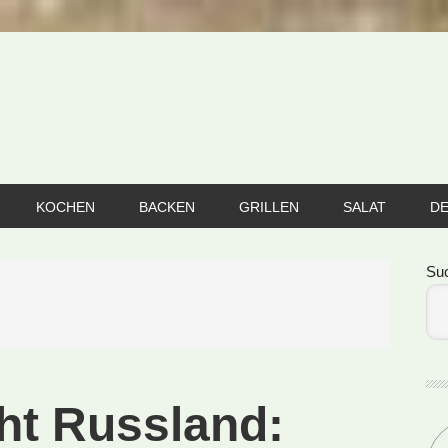
KOCHEN
BACKEN
GRILLEN
SALAT
D
Se
Su
ht Russland: