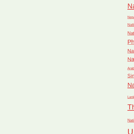
Na
Nep
Nati
Nat
Ph
Na
Na
Arab
Si
Na
Lan
T
Nat
U