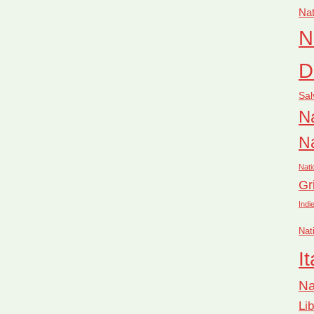
Nat
N
D
Sal
Na
Na
Nati
Gr
Indi
Nat
It
Na
Li