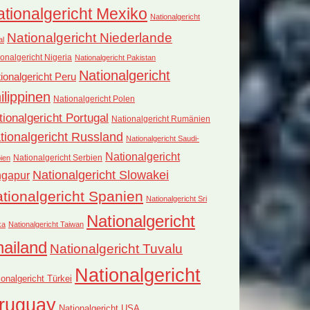
tionalgericht Mexiko
Nationalgericht
Nationalgericht Niederlande
al
onalgericht Nigeria
Nationalgericht Pakistan
Nationalgericht
ionalgericht Peru
ilippinen
Nationalgericht Polen
tionalgericht Portugal
Nationalgericht Rumänien
tionalgericht Russland
Nationalgericht Saudi-
Nationalgericht
Nationalgericht Serbien
ien
Nationalgericht Slowakei
ngapur
tionalgericht Spanien
Nationalgericht Sri
Nationalgericht
ka
Nationalgericht Taiwan
hailand
Nationalgericht Tuvalu
Nationalgericht
ionalgericht Türkei
ruguay
Nationalgericht USA