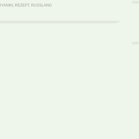
Pryaniki
RYANIKI
,
REZEPT
,
RUSSLAND
(Rezept)