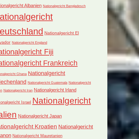
ionalgericht Albanien
Nationalgericht Bangladesch
ationalgericht
eutschland
Nationalgericht El
vador
Nationalgericht England
tionalgericht Fiji
tionalgericht Frankreich
Nationalgericht
onalgericht Ghana
iechenland
Nationalgericht Guatemala
Nationalgericht
Nationalgericht Irland
en
Nationalgericht Iran
Nationalgericht
ionalgericht Israel
alien
Nationalgericht Japan
tionalgericht Kroatien
Nationalgericht
banon
Nationalgericht Mauretanien