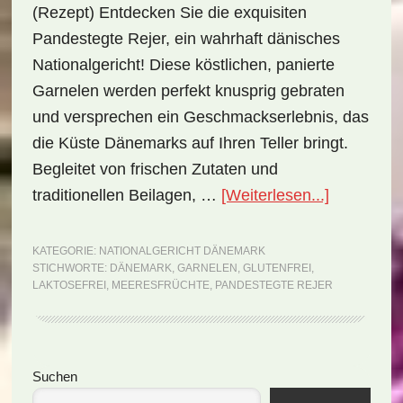
(Rezept) Entdecken Sie die exquisiten
Pandestegte Rejer, ein wahrhaft dänisches
Nationalgericht! Diese köstlichen, panierte
Garnelen werden perfekt knusprig gebraten
und versprechen ein Geschmackserlebnis, das
die Küste Dänemarks auf Ihren Teller bringt.
Begleitet von frischen Zutaten und
ÜberNatio
traditionellen Beilagen, …
[Weiterlesen...]
Dänemark
Pandesteg
KATEGORIE:
NATIONALGERICHT DÄNEMARK
STICHWORTE:
DÄNEMARK
,
GARNELEN
,
GLUTENFREI
,
rejer
LAKTOSEFREI
,
MEERESFRÜCHTE
,
PANDESTEGTE REJER
(Rezept)
Seitenspalte
Suchen