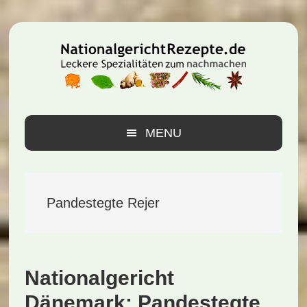
Zur
Zum
Zur
Hauptnavigation
Inhalt
Seitenspalte
springen
springen
springen
MENU
Pandestegte Rejer
Nationalgericht
Dänemark: Pandestegte