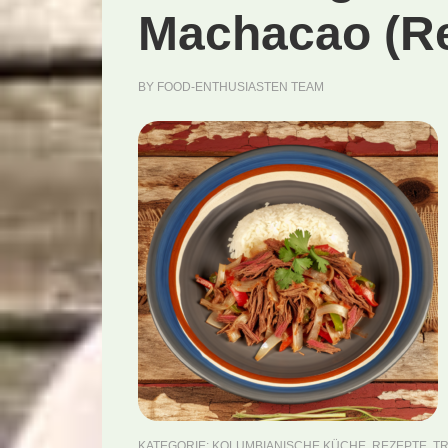
Machacao (Re
BY
FOOD-ENTHUSIASTEN TEAM
KATEGORIE:
KOLUMBIANISCHE KÜCHE
,
REZEPTE
,
TR