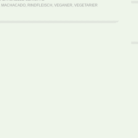
Machacao
,
MACHACADO
,
RINDFLEISCH
,
VEGANER
,
VEGETARIER
(Rezept)