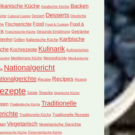
rikanische Küche
Backen
Asiatische Küche
Desserts
sine
Dessert
Deutsche
Cultural Cuisine
Food
Fischgerichte
Food &
he
Food & Cooking
nk
Getränke
Französische Küche
Gesunde Ernährung
Karibische
tenfrei
Grillen
Italienische Küche
Kulinarik
che
Kochrezepte
Kulinarisches
Mediterrane Küche
Meeresfrüchte
osefrei
Mexikanische
Nationalgericht
he
tionalgerichte
Recipes
Recipe
Rezept
ezepte
Snacks
Salate
Spanische Küche
Traditionelle
ppen
Thailändische Küche
richte
Traditionelle Küche
Traditionelle Rezepte
Vegetarisch
gan
Vegetarische Gerichte
tnamesische Küche
Österreichische Küche