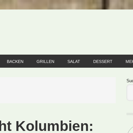
BACKEN
GRILLEN
SALAT
DESSERT
ME
Se
Su
cht Kolumbien: