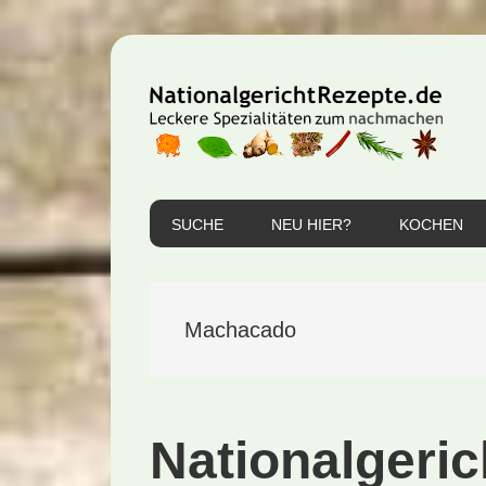
Zur
Zum
Zur
Hauptnavigation
Inhalt
Seitenspalte
springen
springen
springen
SUCHE
NEU HIER?
KOCHEN
Machacado
Nationalgeri