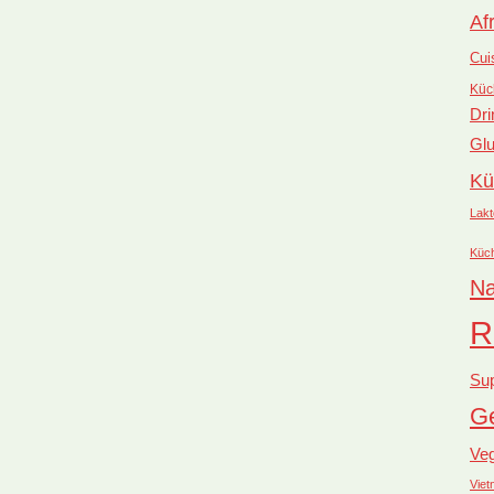
Af
Cui
Küc
Dri
Glu
Kü
Lakt
Küc
Na
R
Su
Ge
Ve
Vie