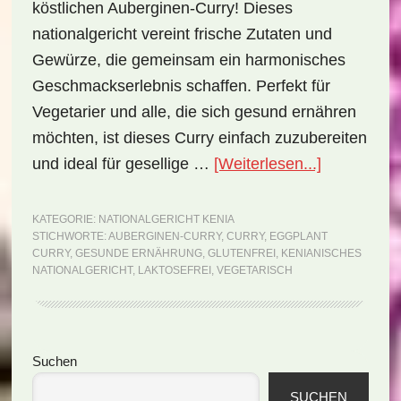
köstlichen Auberginen-Curry! Dieses
nationalgericht vereint frische Zutaten und
Gewürze, die gemeinsam ein harmonisches
Geschmackserlebnis schaffen. Perfekt für
Vegetarier und alle, die sich gesund ernähren
möchten, ist dieses Curry einfach zuzubereiten
ÜberNation
und ideal für gesellige …
[Weiterlesen...]
Kenia:
Eggplant
KATEGORIE:
NATIONALGERICHT KENIA
STICHWORTE:
AUBERGINEN-CURRY
,
CURRY
,
EGGPLANT
Curry
CURRY
,
GESUNDE ERNÄHRUNG
,
GLUTENFREI
,
KENIANISCHES
(Rezept)
NATIONALGERICHT
,
LAKTOSEFREI
,
VEGETARISCH
Seitenspalte
Suchen
SUCHEN