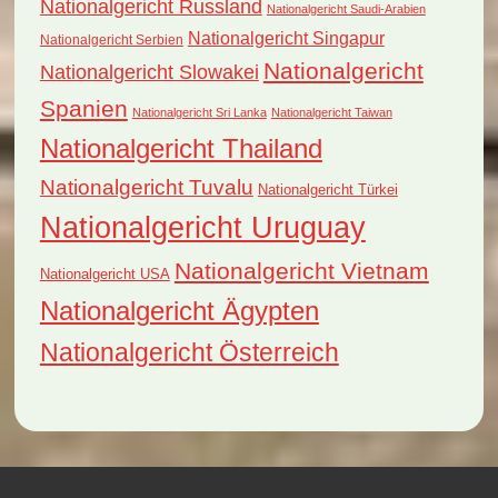
Nationalgericht Russland
Nationalgericht Saudi-Arabien
Nationalgericht Singapur
Nationalgericht Serbien
Nationalgericht
Nationalgericht Slowakei
Spanien
Nationalgericht Sri Lanka
Nationalgericht Taiwan
Nationalgericht Thailand
Nationalgericht Tuvalu
Nationalgericht Türkei
Nationalgericht Uruguay
Nationalgericht Vietnam
Nationalgericht USA
Nationalgericht Ägypten
Nationalgericht Österreich