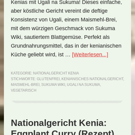
Kenias mit Ugali na Sukuma! Dieses einfache,
aber köstliche Gericht vereint die deftige
Konsistenz von Ugali, einem Maismehl-Brei,
mit dem würzigen Geschmack von Sukuma
Wiki, sautiertem Blattgemüse. Perfekt als
Grundnahrungsmittel, das in der kenianischen
ÜberNation
Küche geliebt wird, ist …
[Weiterlesen...]
Kenia:
Ugali
KATEGORIE:
NATIONALGERICHT KENIA
STICHWORTE:
GLUTENFREI
,
KENIANISCHES NATIONALGERICHT
,
na
MAISMEHL-BREI
,
SUKUMA WIKI
,
UGALI NA SUKUMA
,
Sukuma
VEGETARISCH
(Rezept)
Nationalgericht Kenia:
Eggplant Curry (Rezept)