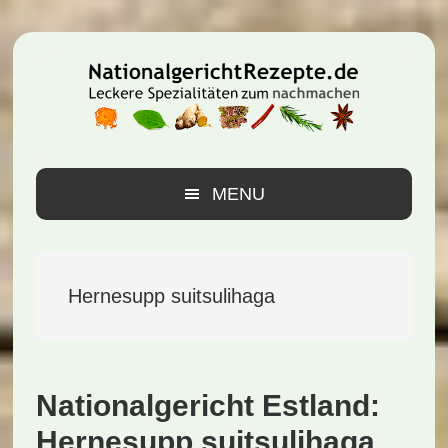
Zur
Zum
Zur
Hauptnavigation
Inhalt
Seitenspalte
springen
springen
springen
MENU
Hernesupp suitsulihaga
Nationalgericht Estland:
Hernesupp suitsulihaga