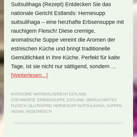
Suitsulihaga (Rezept) Entdecken Sie das
nationale Gericht Estlands: Hernesupp
suitsulihaga – eine herzhafte Erbsensuppe mit
rauchigem Fleisch! Diese cremige,
aromatische Suppe vereint die Aromen der
estnischen Küche und bringt traditionelle
Gemütlichkeit in Ihre Küche. Perfekt für kalte
Tage, ist sie nicht nur sättigend, sondern …
ÜberNationalgericht
[Weiterlesen...]
Estland:
Hernesupp
KATEGORIE:
NATIONALGERICHT ESTLAND
STICHWORTE:
ERBSENSUPPE
,
ESTLAND
,
GERÄUCHERTES
suitsulihaga
FLEISCH
,
GLUTENFREI
,
HERNESUPP SUITSULIHAGA
,
SUPPEN
,
(Rezept)
VEGAN
,
VEGETARISCH