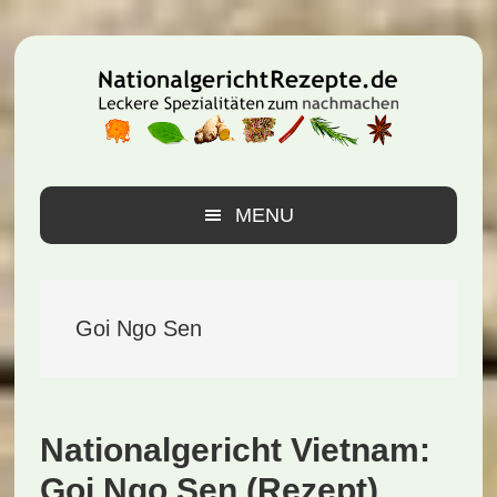
Zur
Zum
Zur
Hauptnavigation
Inhalt
Seitenspalte
springen
springen
springen
MENU
Goi Ngo Sen
Nationalgericht Vietnam:
Goi Ngo Sen (Rezept)