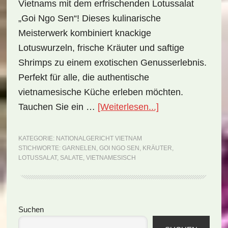
Vietnams mit dem erfrischenden Lotussalat
„Goi Ngo Sen“! Dieses kulinarische
Meisterwerk kombiniert knackige
Lotuswurzeln, frische Kräuter und saftige
Shrimps zu einem exotischen Genusserlebnis.
Perfekt für alle, die authentische
vietnamesische Küche erleben möchten.
ÜberNationalgeri
Tauchen Sie ein …
[Weiterlesen...]
Vietnam:
Goi
KATEGORIE:
NATIONALGERICHT VIETNAM
STICHWORTE:
GARNELEN
,
GOI NGO SEN
,
KRÄUTER
,
Ngo
LOTUSSALAT
,
SALATE
,
VIETNAMESISCH
Sen
(Rezept)
Seitenspalte
Suchen