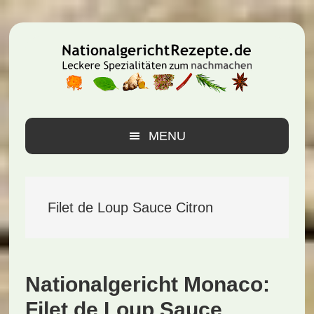
Zur
Zum
Zur
Hauptnavigation
Inhalt
Seitenspalte
springen
springen
springen
MENU
Filet de Loup Sauce Citron
Nationalgericht Monaco:
Filet de Loup Sauce