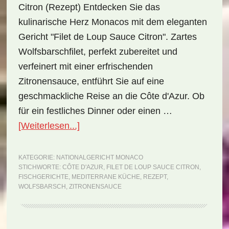
Citron (Rezept) Entdecken Sie das
kulinarische Herz Monacos mit dem eleganten
Gericht "Filet de Loup Sauce Citron". Zartes
Wolfsbarschfilet, perfekt zubereitet und
verfeinert mit einer erfrischenden
Zitronensauce, entführt Sie auf eine
geschmackliche Reise an die Côte d'Azur. Ob
für ein festliches Dinner oder einen …
ÜberNationalgericht
[Weiterlesen...]
Monaco:
Filet
KATEGORIE:
NATIONALGERICHT MONACO
STICHWORTE:
CÔTE D'AZUR
,
FILET DE LOUP SAUCE CITRON
,
de
FISCHGERICHTE
,
MEDITERRANE KÜCHE
,
REZEPT
,
Loup
WOLFSBARSCH
,
ZITRONENSAUCE
Sauce
Citron