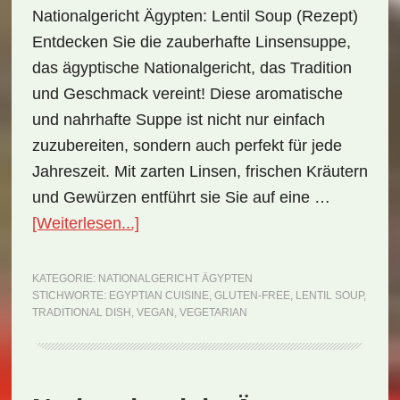
Nationalgericht Ägypten: Lentil Soup (Rezept)
Entdecken Sie die zauberhafte Linsensuppe,
das ägyptische Nationalgericht, das Tradition
und Geschmack vereint! Diese aromatische
und nahrhafte Suppe ist nicht nur einfach
zuzubereiten, sondern auch perfekt für jede
Jahreszeit. Mit zarten Linsen, frischen Kräutern
und Gewürzen entführt sie Sie auf eine …
ÜberNationalgericht
[Weiterlesen...]
Ägypten:
Lentil
KATEGORIE:
NATIONALGERICHT ÄGYPTEN
STICHWORTE:
EGYPTIAN CUISINE
,
GLUTEN-FREE
,
LENTIL SOUP
,
Soup
TRADITIONAL DISH
,
VEGAN
,
VEGETARIAN
(Rezept)