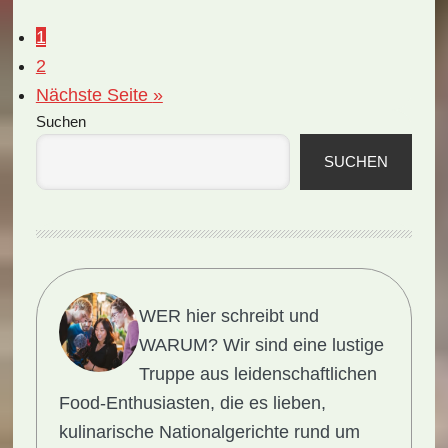
Seite
1
Seite
2
aufrufen
Nächste Seite
»
Seitenspalte
Suchen
SUCHEN
WER hier schreibt und
WARUM?
Wir sind eine lustige
Truppe aus leidenschaftlichen
Food-Enthusiasten, die es lieben,
kulinarische Nationalgerichte rund um