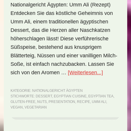
Nationalgericht Ägypten: Umm Ali (Rezept)
Entdecken Sie das köstliche Geheimnis von
Umm Ali, einem traditionellen ägyptischen
Dessert, das die Herzen aller Naschkatzen
höherschlagen lässt! Diese verführerische
Süßspeise, bestehend aus knusprigem
Blätterteig, Nüssen und einer vanilligen Milch-
Soße, ist einfach nachzubacken. Lassen Sie
ÜberNationa
sich von den Aromen …
[Weiterlesen...]
Ägypten:
Umm
KATEGORIE:
NATIONALGERICHT ÄGYPTEN
STICHWORTE:
DESSERT
,
EGYPTIAN CUISINE
,
EGYPTIAN TEA
,
Ali
GLUTEN-FREE
,
NUTS
,
PRESENTATION
,
RECIPE
,
UMM ALI
,
(Rezept)
VEGAN
,
VEGETARIAN