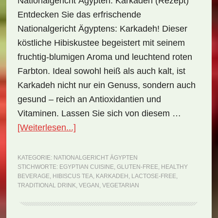
Nationalgericht Ägypten: Karkadeh (Rezept)
Entdecken Sie das erfrischende
Nationalgericht Ägyptens: Karkadeh! Dieser
köstliche Hibiskustee begeistert mit seinem
fruchtig-blumigen Aroma und leuchtend roten
Farbton. Ideal sowohl heiß als auch kalt, ist
Karkadeh nicht nur ein Genuss, sondern auch
gesund – reich an Antioxidantien und
Vitaminen. Lassen Sie sich von diesem …
ÜberNationalgericht
[Weiterlesen...]
Ägypten:
Karkadeh
KATEGORIE:
NATIONALGERICHT ÄGYPTEN
STICHWORTE:
EGYPTIAN CUISINE
,
GLUTEN-FREE
,
HEALTHY
(Rezept)
BEVERAGE
,
HIBISCUS TEA
,
KARKADEH
,
LACTOSE-FREE
,
TRADITIONAL DRINK
,
VEGAN
,
VEGETARIAN