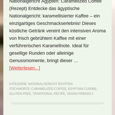
Nationalgericht Ägypten: Caramelized Coffee
(Rezept) Entdecke das ägyptische
Nationalgericht: karamellisierter Kaffee – ein
einzigartiges Geschmackserlebnis! Dieses
köstliche Getränk vereint den intensiven Aroma
von frisch gebrühtem Kaffee mit einer
verführerischen Karamellnote. Ideal für
gesellige Runden oder alleinige
Genussmomente, bringt dieser …
ÜberNationalgericht
[Weiterlesen...]
Ägypten:
Caramelized
KATEGORIE:
NATIONALGERICHT ÄGYPTEN
STICHWORTE:
CARAMELIZED COFFEE
,
EGYPTIAN CUISINE
,
Coffee
GLUTEN-FREE
,
TRADITIONAL RECIPE
,
VEGAN-FRIENDLY
(Rezept)