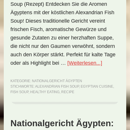
Soup (Rezept) Entdecken Sie die Aromen
Ägyptens mit der köstlichen Alexandrian Fish
Soup! Dieses traditionelle Gericht vereint
frischen Fisch, aromatische Gewürze und
gesunde Zutaten zu einer herzhaften Suppe,
die nicht nur den Gaumen verwöhnt, sondern
auch den Körper stärkt. Perfekt für kalte Tage
ÜberNationa
oder als Highlight bei …
[Weiterlesen...]
Ägypten:
Alexandrian
KATEGORIE:
NATIONALGERICHT ÄGYPTEN
STICHWORTE:
ALEXANDRIAN FISH SOUP
,
EGYPTIAN CUISINE
,
Fish
FISH SOUP
,
HEALTHY EATING
,
RECIPE
Soup
(Rezept)
Nationalgericht Ägypten: