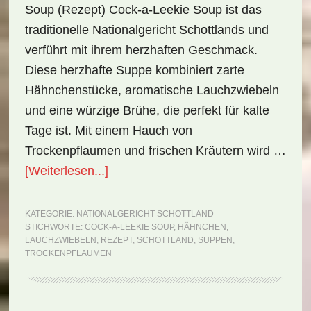
Soup (Rezept) Cock-a-Leekie Soup ist das
traditionelle Nationalgericht Schottlands und
verführt mit ihrem herzhaften Geschmack.
Diese herzhafte Suppe kombiniert zarte
Hähnchenstücke, aromatische Lauchzwiebeln
und eine würzige Brühe, die perfekt für kalte
Tage ist. Mit einem Hauch von
Trockenpflaumen und frischen Kräutern wird …
ÜberNationalgericht
[Weiterlesen...]
Schottland:
Cock-
KATEGORIE:
NATIONALGERICHT SCHOTTLAND
STICHWORTE:
COCK-A-LEEKIE SOUP
,
HÄHNCHEN
,
a-
LAUCHZWIEBELN
,
REZEPT
,
SCHOTTLAND
,
SUPPEN
,
Leekie
TROCKENPFLAUMEN
Soup
(Rezept)