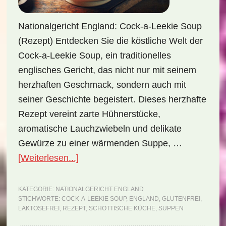
Nationalgericht England: Cock-a-Leekie Soup
(Rezept) Entdecken Sie die köstliche Welt der
Cock-a-Leekie Soup, ein traditionelles
englisches Gericht, das nicht nur mit seinem
herzhaften Geschmack, sondern auch mit
seiner Geschichte begeistert. Dieses herzhafte
Rezept vereint zarte Hühnerstücke,
aromatische Lauchzwiebeln und delikate
Gewürze zu einer wärmenden Suppe, …
ÜberNationalgericht
[Weiterlesen...]
England:
Cock-
KATEGORIE:
NATIONALGERICHT ENGLAND
STICHWORTE:
COCK-A-LEEKIE SOUP
,
ENGLAND
,
GLUTENFREI
,
a-
LAKTOSEFREI
,
REZEPT
,
SCHOTTISCHE KÜCHE
,
SUPPEN
Leekie