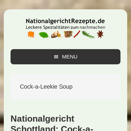
Zur
Zum
Zur
Hauptnavigation
Inhalt
Seitenspalte
springen
springen
springen
MENU
Cock-a-Leekie Soup
Nationalgericht
Schottland: Cock-a-