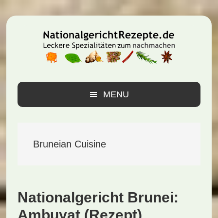
Zur
Zum
Zur
Hauptnavigation
Inhalt
Seitenspalte
springen
springen
springen
MENU
Bruneian Cuisine
Nationalgericht Brunei:
Ambuyat (Rezept)