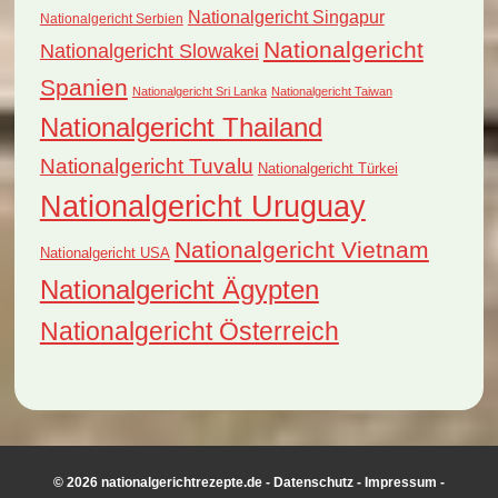
Nationalgericht Singapur
Nationalgericht Serbien
Nationalgericht
Nationalgericht Slowakei
Spanien
Nationalgericht Sri Lanka
Nationalgericht Taiwan
Nationalgericht Thailand
Nationalgericht Tuvalu
Nationalgericht Türkei
Nationalgericht Uruguay
Nationalgericht Vietnam
Nationalgericht USA
Nationalgericht Ägypten
Nationalgericht Österreich
© 2026 nationalgerichtrezepte.de -
Datenschutz
-
Impressum
-