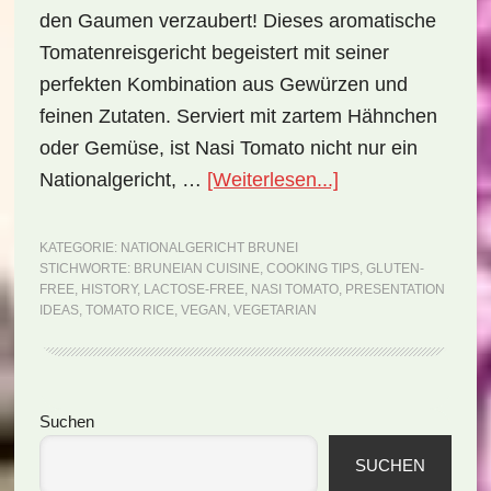
den Gaumen verzaubert! Dieses aromatische
Tomatenreisgericht begeistert mit seiner
perfekten Kombination aus Gewürzen und
feinen Zutaten. Serviert mit zartem Hähnchen
oder Gemüse, ist Nasi Tomato nicht nur ein
ÜberNationalgeri
Nationalgericht, …
[Weiterlesen...]
Brunei:
Nasi
KATEGORIE:
NATIONALGERICHT BRUNEI
STICHWORTE:
BRUNEIAN CUISINE
,
COOKING TIPS
,
GLUTEN-
Tomato
FREE
,
HISTORY
,
LACTOSE-FREE
,
NASI TOMATO
,
PRESENTATION
(Rezept)
IDEAS
,
TOMATO RICE
,
VEGAN
,
VEGETARIAN
Seitenspalte
Suchen
SUCHEN