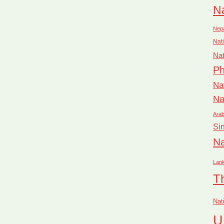
Na
Nep
Nati
Nat
Ph
Na
Na
Arab
Si
Na
Lan
T
Nat
U