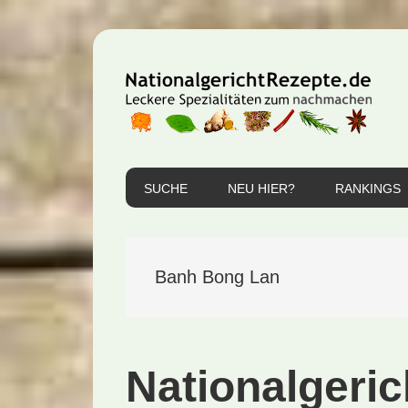
Zur
Zum
Zur
Hauptnavigation
Inhalt
Seitenspalte
springen
springen
springen
SUCHE
NEU HIER?
RANKINGS
Banh Bong Lan
Nationalgeri