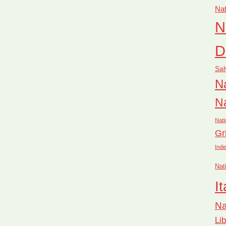
Nat
N
D
Sal
Na
Na
Nati
Gr
Indi
Nat
It
Na
Li