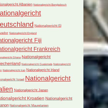
ionalgericht Albanien
Nationalgericht Bangladesch
ationalgericht
eutschland
Nationalgericht El
vador
Nationalgericht England
tionalgericht Fiji
tionalgericht Frankreich
Nationalgericht
onalgericht Ghana
iechenland
Nationalgericht Guatemala
Nationalgericht
Nationalgericht Irland
en
Nationalgericht Iran
Nationalgericht
ionalgericht Israel
alien
Nationalgericht Japan
tionalgericht Kroatien
Nationalgericht
banon
Nationalgericht Mauretanien