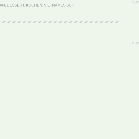
Banh
LAN
,
DESSERT
,
KUCHEN
,
VIETNAMESISCH
Bong
Lan
(Rezept)