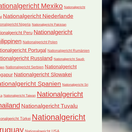
tionalgericht Mexiko
Nationalgericht
Nationalgericht Niederlande
al
onalgericht Nigeria
Nationalgericht Pakistan
Nationalgericht
ionalgericht Peru
ilippinen
Nationalgericht Polen
tionalgericht Portugal
Nationalgericht Rumänien
tionalgericht Russland
Nationalgericht Saudi-
Nationalgericht
Nationalgericht Serbien
ien
Nationalgericht Slowakei
ngapur
tionalgericht Spanien
Nationalgericht Sri
Nationalgericht
ka
Nationalgericht Taiwan
hailand
Nationalgericht Tuvalu
Nationalgericht
ionalgericht Türkei
ruguay
Nationalgericht USA