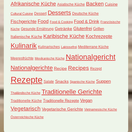
Afrikanische Küche
Backen
Cuisine
Asiatische Küche
Desserts
Dessert
Deutsche Küche
Cultural Cuisine
Food
Fischgerichte
Food & Drink
Food & Cooking
Französische
Glutenfrei
Getränke
Grillen
Küche
Gesunde Ernährung
Karibische Küche
Kochrezepte
Italienische Küche
Kulinarik
Kulinarisches
Mediterrane Küche
Laktosefrei
Nationalgericht
Meeresfrüchte
Mexikanische Küche
Nationalgerichte
Recipes
Recipe
Rezept
Rezepte
Suppen
Snacks
Salate
Spanische Küche
Traditionelle Gerichte
Thailändische Küche
Vegan
Traditionelle Küche
Traditionelle Rezepte
Vegetarisch
Vegetarische Gerichte
Vietnamesische Küche
Österreichische Küche