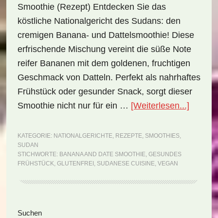
Smoothie (Rezept) Entdecken Sie das
köstliche Nationalgericht des Sudans: den
cremigen Banana- und Dattelsmoothie! Diese
erfrischende Mischung vereint die süße Note
reifer Bananen mit dem goldenen, fruchtigen
Geschmack von Datteln. Perfekt als nahrhaftes
Frühstück oder gesunder Snack, sorgt dieser
ÜberNat
Smoothie nicht nur für ein …
[Weiterlesen...]
Sudan:
Banan
KATEGORIE:
NATIONALGERICHTE
,
REZEPTE
,
SMOOTHIES
,
SUDAN
and
STICHWORTE:
BANANA AND DATE SMOOTHIE
,
GESUNDES
Date
FRÜHSTÜCK
,
GLUTENFREI
,
SUDANESE CUISINE
,
VEGAN
Smooth
(Rezep
Seitenspalte
Suchen