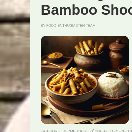
Bamboo Shoot
BY
FOOD-ENTHUSIASTEN TEAM
KATEGORIE:
BURMESISCHE KÜCHE
,
GLUTENFREI
,
L