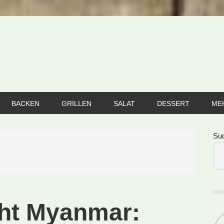
BACKEN
GRILLEN
SALAT
DESSERT
ME
Se
Su
cht Myanmar: