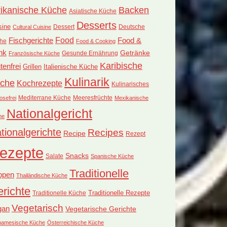
rikanische Küche
Backen
Asiatische Küche
Desserts
sine
Dessert
Deutsche
Cultural Cuisine
Food
Fischgerichte
Food &
he
Food & Cooking
nk
Getränke
Französische Küche
Gesunde Ernährung
Karibische
tenfrei
Grillen
Italienische Küche
Kulinarik
che
Kochrezepte
Kulinarisches
Mediterrane Küche
Meeresfrüchte
osefrei
Mexikanische
Nationalgericht
he
tionalgerichte
Recipes
Recipe
Rezept
ezepte
Snacks
Salate
Spanische Küche
Traditionelle
ppen
Thailändische Küche
richte
Traditionelle Küche
Traditionelle Rezepte
Vegetarisch
gan
Vegetarische Gerichte
tnamesische Küche
Österreichische Küche