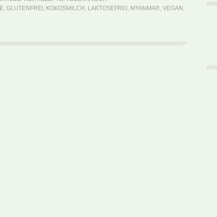
Bamboo
E
,
GLUTENFREI
,
KOKOSMILCH
,
LAKTOSEFREI
,
MYANMAR
,
VEGAN
,
Shoot
Curry
(Rezept)