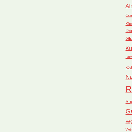
Af
Cui
Küc
Dri
Glu
Kü
Lakt
Küc
Na
R
Su
Ge
Ve
Vie