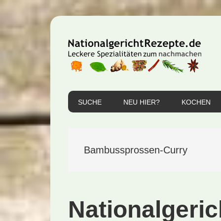
Zur
Zum
Zur
Hauptnavigation
Inhalt
Seitenspalte
springen
springen
springen
SUCHE
NEU HIER?
KOCHEN
Bambussprossen-Curry
Nationalgeri