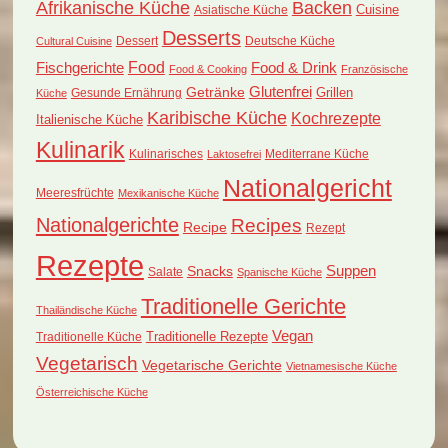
Afrikanische Küche
Backen
Cuisine
Asiatische Küche
Desserts
Dessert
Deutsche Küche
Cultural Cuisine
Food
Fischgerichte
Food & Drink
Food & Cooking
Französische
Glutenfrei
Getränke
Grillen
Küche
Gesunde Ernährung
Karibische Küche
Kochrezepte
Italienische Küche
Kulinarik
Kulinarisches
Mediterrane Küche
Laktosefrei
Nationalgericht
Meeresfrüchte
Mexikanische Küche
Nationalgerichte
Recipes
Recipe
Rezept
Rezepte
Suppen
Snacks
Salate
Spanische Küche
Traditionelle Gerichte
Thailändische Küche
Vegan
Traditionelle Küche
Traditionelle Rezepte
Vegetarisch
Vegetarische Gerichte
Vietnamesische Küche
Österreichische Küche