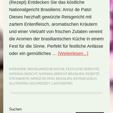
(Rezept) Entdecken Sie das köstliche
Nationalgericht Brasiliens: Arroz de Pato!
Dieses herzhaft gewürzte Reisgericht mit
zartem Entenfleisch, aromatischen Kräutern
und einer Vielzahl von frischen Zutaten vereint
die Aromen der brasilianischen Küche in einem
Fest für die Sinne. Perfekt für festliche Anlässe
ÜberNationa
oder ein gemütliches …
[Weiterlesen...]
Brasilien:
Arroz
KATEGORIE:
BRASILIANISCHE KÜCHE
,
FESTLICHE GERICHTE
,
NATIONALGERICHT
,
NATIONALGERICHT BRASILIEN
,
REZEPTE
de
STICHWORTE:
ARROZ DE PATO
,
BRASILIEN
,
ENTENFLEISCH
,
Pato
GLUTENFREI
,
KOCHREZEPT
,
LAKTOSEFREI
(Rezept)
Seitenspalte
Suchen