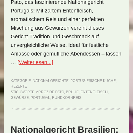
Pato, das faszinierende Nationalgericht
Portugals! Mit zartem Entenfleisch,
aromatischem Reis und einer perfekten
Mischung aus Gewürzen vereint dieses
Gericht Tradition und Geschmack auf
unvergleichliche Weise. Ideal für festliche
Anlässe oder gemütliche Abendessen – lassen
ÜberNationalgericht
…
[Weiterlesen...]
Portugal:
Arroz
KATEGORIE:
NATIONALGERICHTE
,
PORTUGIESISCHE KÜCHE
,
REZEPTE
de
STICHWORTE:
ARROZ DE PATO
,
BRÜHE
,
ENTENFLEISCH
,
Pato
GEWÜRZE
,
PORTUGAL
,
RUNDKORNREIS
(Rezept)
Nationalgericht Brasilien: