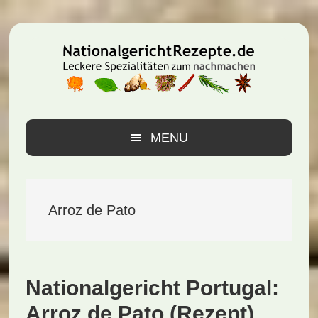
Zur
Zum
Zur
Hauptnavigation
Inhalt
Seitenspalte
springen
springen
springen
MENU
Arroz de Pato
Nationalgericht Portugal:
Arroz de Pato (Rezept)