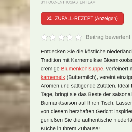
BY
FOOD-ENTHUSIASTEN TEAM
ZUFALL-REZEPT (Anzeigen)
Beitrag bewerten!
Entdecken Sie die köstliche niederlän
Tradition mit Karnemelkse Bloemkools
cremige
Blumenkohlsuppe
, verfeinert 
karnemelk
(Buttermilch), vereint einzig
Aromen und sättigende Zutaten. Ideal f
Tage, bringt sie das Beste der saisona
Biomarktsaison auf Ihren Tisch. Lassen
von diesem herzhaften Gericht inspiri
genießen Sie die authentische niederl
Küche in Ihrem Zuhause!