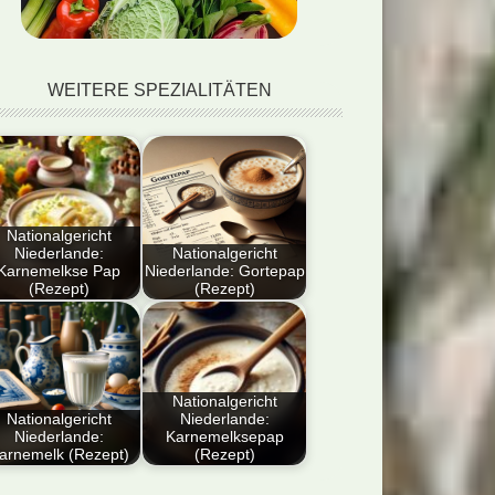
WEITERE SPEZIALITÄTEN
Nationalgericht
Niederlande:
Nationalgericht
Karnemelkse Pap
Niederlande: Gortepap
(Rezept)
(Rezept)
ser Artikel
Entdecken Sie das
sentiert das
Nationalgericht
ditionelle
Niederlande:
derländische
Gortepap! Dieses
Nationalgericht
richt Karnemelkse
herzhaft-cremige
Nationalgericht
Niederlande:
Niederlande:
Karnemelksepap
p, ein…
Rezept vereint…
arnemelk (Rezept)
(Rezept)
tdecken Sie das
Der Artikel stellt das