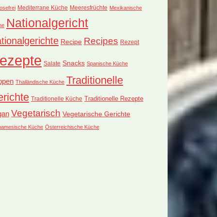
Mediterrane Küche
Meeresfrüchte
osefrei
Mexikanische
Nationalgericht
he
tionalgerichte
Recipes
Recipe
Rezept
ezepte
Snacks
Salate
Spanische Küche
Traditionelle
ppen
Thailändische Küche
richte
Traditionelle Küche
Traditionelle Rezepte
Vegetarisch
gan
Vegetarische Gerichte
tnamesische Küche
Österreichische Küche