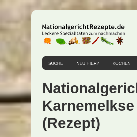
Zur
Zum
Zur
Hauptnavigation
Inhalt
Seitenspalte
springen
springen
springen
SUCHE
NEU HIER?
KOCHEN
Nationalgeric
Karnemelkse
(Rezept)