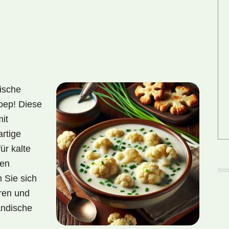
dische
oep! Diese
mit
artige
ür kalte
len
 Sie sich
eren und
ändische