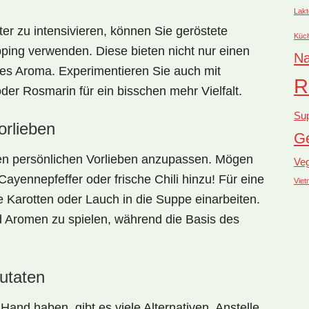
Lakt
r zu intensivieren, können Sie geröstete
Küc
ping verwenden. Diese bieten nicht nur einen
Na
hes Aroma. Experimentieren Sie auch mit
R
er Rosmarin für ein bisschen mehr Vielfalt.
Su
rlieben
Ge
n persönlichen Vorlieben anzupassen. Mögen
Ve
Cayennepfeffer oder frische Chili hinzu! Für eine
Vie
Karotten oder Lauch in die Suppe einarbeiten.
nd Aromen zu spielen, während die Basis des
utaten
and haben, gibt es viele Alternativen. Anstelle