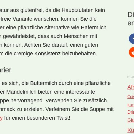
Nat
ur aus glutenfrei, da die Hauptzutaten kein
Nie
D
Ka
sefreie Variante wünschen, können Sie die
e
Sie
r eine pflanzliche Alternative wie
Hafermilch
n gewährleistet, dass auch Menschen mit
n können. Achten Sie darauf, einen guten
m die cremige Konsistenz beizubehalten.
rier
es sich, die Buttermilch durch eine
pflanzliche
Af
er Mandelmilch bieten eine interessante
Cui
pe hervorragend. Verwenden Sie zusätzlich
Küc
hmack zu erzielen. Verfeinern Sie die Suppe mit
Dri
ry
für einen besonderen Twist!
Glu
Kü