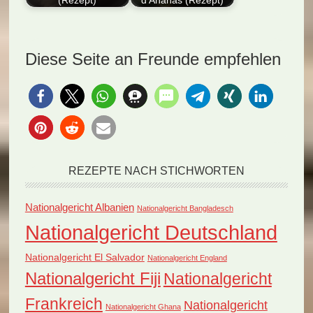
(Rezept)
d’Ananas (Rezept)
Entdecken Sie das
Entdecken Sie das
Nationalgericht Togo:
Nationalgericht
Salade de Gombo!
Mauretanien: Salade
Diese Seite an Freunde empfehlen
Erleben Sie…
d’Ananas! Dieses
Rezept vereint…
REZEPTE NACH STICHWORTEN
Nationalgericht Albanien
Nationalgericht Bangladesch
Nationalgericht Deutschland
Nationalgericht El Salvador
Nationalgericht England
Nationalgericht Fiji
Nationalgericht
Frankreich
Nationalgericht
Nationalgericht Ghana