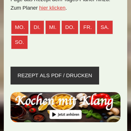
Zum Planer
hier klicken
.
MO.
DI.
MI.
DO.
FR.
SA.
SO.
REZEPT ALS PDF / DRUCKEN