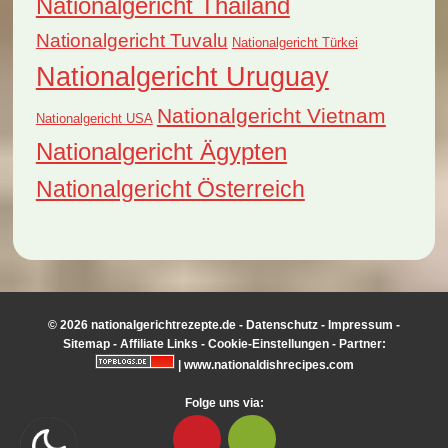
Nationalgericht Thailand
Nationalgericht Tuvalu
Nationalgericht Türkei
Nationalgericht Uruguay
Nationalgericht Vietnam
Nationalgericht USA
Nationalgericht Ägypten
Nationalgericht Österreich
© 2026 nationalgerichtrezepte.de -
Datenschutz
-
Impressum
-
Sitemap
-
Affiliate Links
-
Cookie-Einstellungen
- Partner:
|
www.nationaldishrecipes.com
Folge uns via: