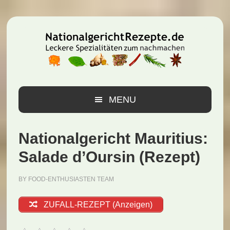
Zur
Zum
Zur
Hauptnavigation
Inhalt
Seitenspalte
springen
springen
springen
MENU
Nationalgericht Mauritius:
Salade d’Oursin (Rezept)
BY
FOOD-ENTHUSIASTEN TEAM
ZUFALL-REZEPT (Anzeigen)