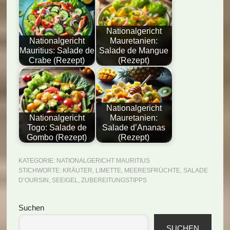
Nationalgericht
Nationalgericht
Mauretanien:
Mauritius: Salade de
Salade de Mangue
Crabe (Rezept)
(Rezept)
Nationalgericht
Nationalgericht
Mauretanien:
Togo: Salade de
Salade d’Ananas
Gombo (Rezept)
(Rezept)
KATEGORIE:
NATIONALGERICHT MAURITIUS
STICHWORTE:
KRÄUTER
,
LIMETTE
,
MEERESFRÜCHTE
,
SALADE
D’OURSIN
,
SEEIGEL
,
ZUBEREITUNGSTIPPS
Seitenspalte
Suchen
SUCHEN