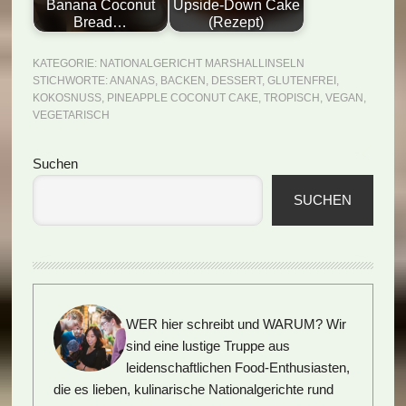
Banana Coconut
Upside-Down Cake
Bread…
(Rezept)
KATEGORIE:
NATIONALGERICHT MARSHALLINSELN
STICHWORTE:
ANANAS
,
BACKEN
,
DESSERT
,
GLUTENFREI
,
KOKOSNUSS
,
PINEAPPLE COCONUT CAKE
,
TROPISCH
,
VEGAN
,
VEGETARISCH
Seitenspalte
Suchen
SUCHEN
WER hier schreibt und WARUM?
Wir
sind eine lustige Truppe aus
leidenschaftlichen Food-Enthusiasten,
die es lieben, kulinarische Nationalgerichte rund