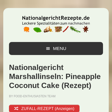
Zur
Zum
Zur
Hauptnavigation
Inhalt
Seitenspalte
springen
springen
springen
MENU
Nationalgericht
Marshallinseln: Pineapple
Coconut Cake (Rezept)
BY
FOOD-ENTHUSIASTEN TEAM
ZUFALL-REZEPT (Anzeigen)