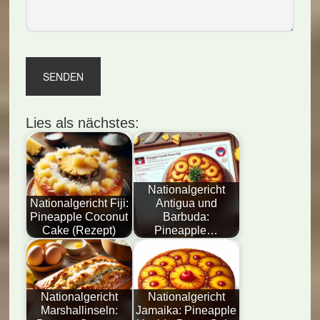
Lies als nächstes:
Nationalgericht
Nationalgericht Fiji:
Antigua und
Pineapple Coconut
Barbuda:
Cake (Rezept)
Pineapple…
Nationalgericht
Nationalgericht
Marshallinseln:
Jamaika: Pineapple