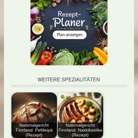
WEITERE SPEZIALITÄTEN
Nationalgericht
Nationalgericht
Finnland: Peltileipä
Finnland: Nakkikastike
(Rezept)
(Rezept)