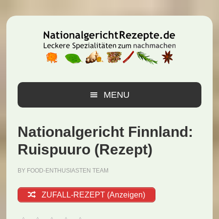
Zur
Zum
Zur
Hauptnavigation
Inhalt
Seitenspalte
springen
springen
springen
MENU
Nationalgericht Finnland:
Ruispuuro (Rezept)
BY
FOOD-ENTHUSIASTEN TEAM
ZUFALL-REZEPT (Anzeigen)