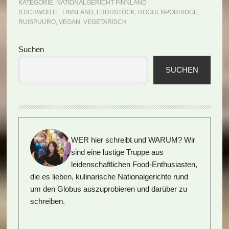
KATEGORIE:
NATIONALGERICHT FINNLAND
STICHWORTE:
FINNLAND
,
FRÜHSTÜCK
,
ROGGENPORRIDGE
,
RUISPUURO
,
VEGAN
,
VEGETARISCH
Seitenspalte
Suchen
SUCHEN
WER hier schreibt und WARUM?
Wir
sind eine lustige Truppe aus
leidenschaftlichen Food-Enthusiasten,
die es lieben, kulinarische Nationalgerichte rund
um den Globus auszuprobieren und darüber zu
schreiben.