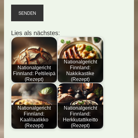
Lies als nächstes:
Nationalgericht
Nationalgericht
Finnland:
Finnland: Peltileipä
Nakkikastike
(Rezept)
(Rezept)
Nationalgericht
Nationalgericht
Finnland:
Finnland:
Kaalilaatikko
Herkkutattikeitto
(Rezept)
(Rezept)