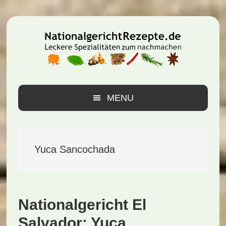
Zur
Zum
Zur
Hauptnavigation
Inhalt
Seitenspalte
springen
springen
springen
MENU
Yuca Sancochada
Nationalgericht El
Salvador: Yuca