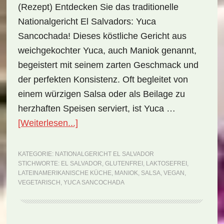
(Rezept) Entdecken Sie das traditionelle
Nationalgericht El Salvadors: Yuca
Sancochada! Dieses köstliche Gericht aus
weichgekochter Yuca, auch Maniok genannt,
begeistert mit seinem zarten Geschmack und
der perfekten Konsistenz. Oft begleitet von
einem würzigen Salsa oder als Beilage zu
herzhaften Speisen serviert, ist Yuca …
ÜberNationalgericht
[Weiterlesen...]
El
Salvador:
KATEGORIE:
NATIONALGERICHT EL SALVADOR
STICHWORTE:
EL SALVADOR
,
GLUTENFREI
,
LAKTOSEFREI
,
Yuca
LATEINAMERIKANISCHE KÜCHE
,
MANIOK
,
SALSA
,
VEGAN
,
sancochada
VEGETARISCH
,
YUCA SANCOCHADA
(Rezept)