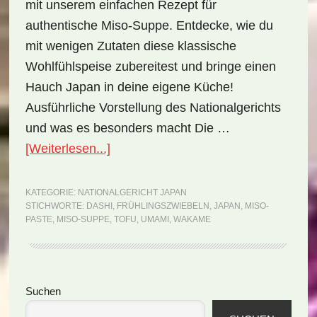
mit unserem einfachen Rezept für
authentische Miso-Suppe. Entdecke, wie du
mit wenigen Zutaten diese klassische
Wohlfühlspeise zubereitest und bringe einen
Hauch Japan in deine eigene Küche!
Ausführliche Vorstellung des Nationalgerichts
und was es besonders macht Die …
ÜberNationalgericht
[Weiterlesen...]
Japan:
Miso-
KATEGORIE:
NATIONALGERICHT JAPAN
STICHWORTE:
DASHI
,
FRÜHLINGSZWIEBELN
,
JAPAN
,
MISO-
Suppe
PASTE
,
MISO-SUPPE
,
TOFU
,
UMAMI
,
WAKAME
(Rezept)
Seitenspalte
Suchen