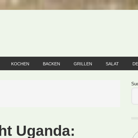
KOCHEN
BACKEN
GRILLEN
SALAT
D
Se
Su
cht Uganda: