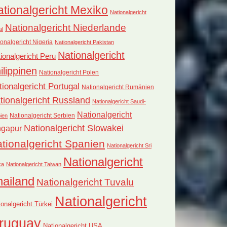
tionalgericht Mexiko
Nationalgericht
Nationalgericht Niederlande
al
onalgericht Nigeria
Nationalgericht Pakistan
Nationalgericht
ionalgericht Peru
ilippinen
Nationalgericht Polen
tionalgericht Portugal
Nationalgericht Rumänien
tionalgericht Russland
Nationalgericht Saudi-
Nationalgericht
Nationalgericht Serbien
ien
Nationalgericht Slowakei
ngapur
tionalgericht Spanien
Nationalgericht Sri
Nationalgericht
ka
Nationalgericht Taiwan
hailand
Nationalgericht Tuvalu
Nationalgericht
ionalgericht Türkei
ruguay
Nationalgericht USA