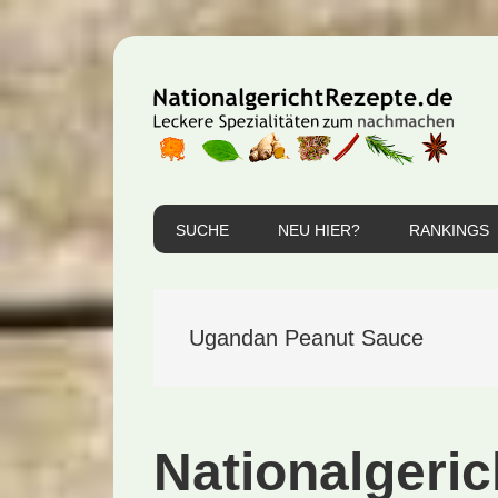
Zur
Zum
Zur
Hauptnavigation
Inhalt
Seitenspalte
springen
springen
springen
SUCHE
NEU HIER?
RANKINGS
Ugandan Peanut Sauce
Nationalgeri