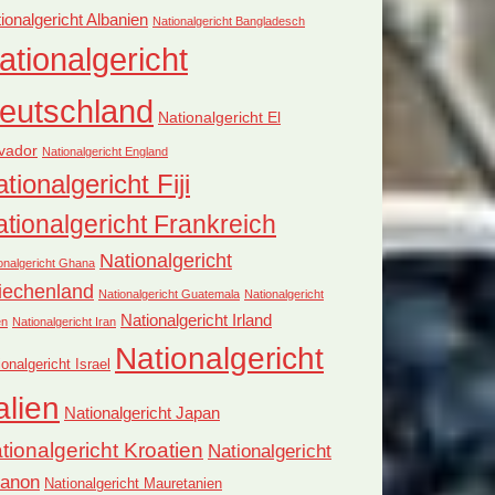
ionalgericht Albanien
Nationalgericht Bangladesch
ationalgericht
eutschland
Nationalgericht El
vador
Nationalgericht England
tionalgericht Fiji
tionalgericht Frankreich
Nationalgericht
onalgericht Ghana
iechenland
Nationalgericht Guatemala
Nationalgericht
Nationalgericht Irland
en
Nationalgericht Iran
Nationalgericht
ionalgericht Israel
alien
Nationalgericht Japan
tionalgericht Kroatien
Nationalgericht
banon
Nationalgericht Mauretanien