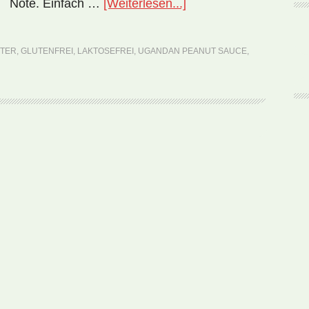
ÜberNationalgericht
Note. Einfach …
[Weiterlesen...]
Uganda:
Ugandan
TER
,
GLUTENFREI
,
LAKTOSEFREI
,
UGANDAN PEANUT SAUCE
,
Peanut
Sauce
(Rezept)