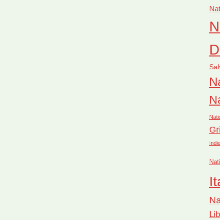
Nat
N
D
Sal
Na
Na
Nati
Gr
Indi
Nat
It
Na
Li