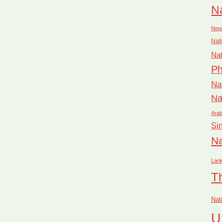
Na
Nep
Nati
Nat
Ph
Na
Na
Arab
Si
Na
Lan
T
Nat
U