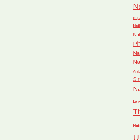
Na
Nep
Nati
Nat
Ph
Na
Na
Arab
Si
Na
Lan
T
Nat
U