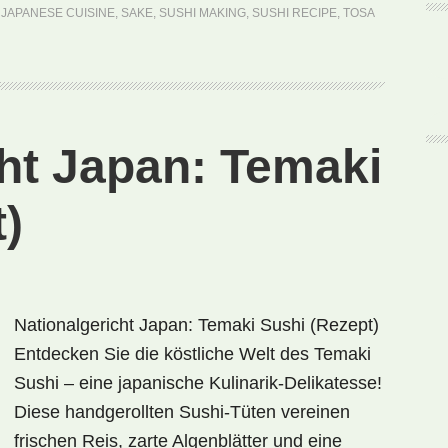
Sushi
,
JAPANESE CUISINE
,
SAKE
,
SUSHI MAKING
,
SUSHI RECIPE
,
TOSA
(Rezept)
cht Japan: Temaki
)
Nationalgericht Japan: Temaki Sushi (Rezept)
Entdecken Sie die köstliche Welt des Temaki
Sushi – eine japanische Kulinarik-Delikatesse!
Diese handgerollten Sushi-Tüten vereinen
frischen Reis, zarte Algenblätter und eine