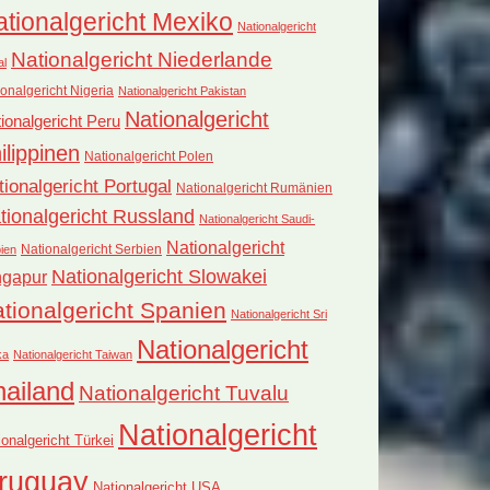
tionalgericht Mexiko
Nationalgericht
Nationalgericht Niederlande
al
onalgericht Nigeria
Nationalgericht Pakistan
Nationalgericht
ionalgericht Peru
ilippinen
Nationalgericht Polen
tionalgericht Portugal
Nationalgericht Rumänien
tionalgericht Russland
Nationalgericht Saudi-
Nationalgericht
Nationalgericht Serbien
ien
Nationalgericht Slowakei
ngapur
tionalgericht Spanien
Nationalgericht Sri
Nationalgericht
ka
Nationalgericht Taiwan
hailand
Nationalgericht Tuvalu
Nationalgericht
ionalgericht Türkei
ruguay
Nationalgericht USA