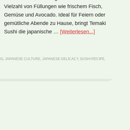
Vielzahl von Füllungen wie frischem Fisch,
Gemüse und Avocado. Ideal für Feiern oder
gemütliche Abende zu Hause, bringt Temaki
ÜberNationalge
Sushi die japanische …
[Weiterlesen...]
Japan:
Temaki
Sushi
NG
,
JAPANESE CULTURE
,
JAPANESE DELICACY
,
SUSHI RECIPE
,
(Rezept)