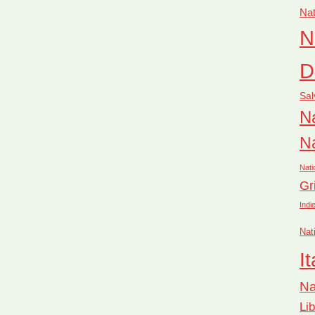
Nat
N
D
Sal
Na
Na
Nati
Gr
Indi
Nat
It
Na
Li