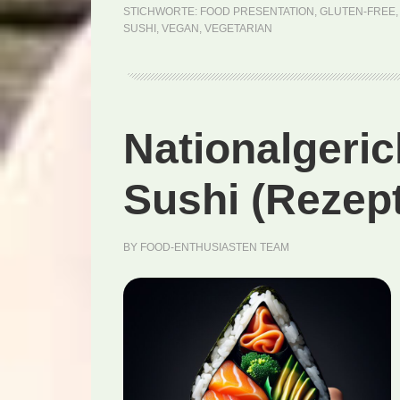
STICHWORTE:
FOOD PRESENTATION
,
GLUTEN-FREE
SUSHI
,
VEGAN
,
VEGETARIAN
Nationalgeri
Sushi (Rezept
BY
FOOD-ENTHUSIASTEN TEAM