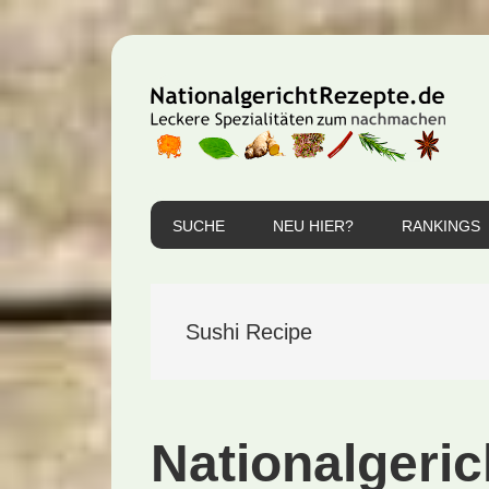
Zur
Zum
Zur
Hauptnavigation
Inhalt
Seitenspalte
springen
springen
springen
SUCHE
NEU HIER?
RANKINGS
Sushi Recipe
Nationalgeric