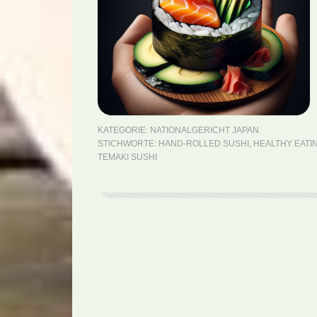
KATEGORIE:
NATIONALGERICHT JAPAN
STICHWORTE:
HAND-ROLLED SUSHI
,
HEALTHY EATI
TEMAKI SUSHI