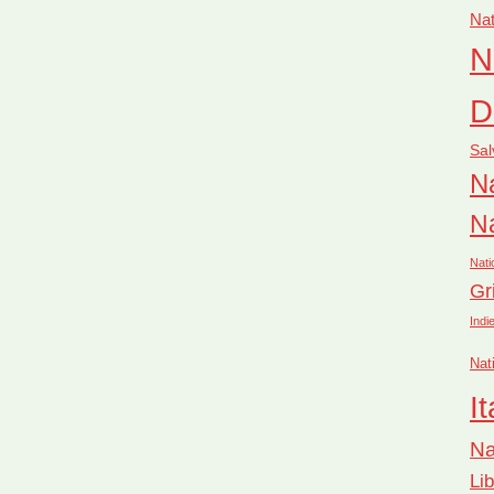
Nat
N
D
Sal
Na
Na
Nati
Gr
Indi
Nat
It
Na
Li