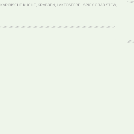
Lucia:
,
KARIBISCHE KÜCHE
,
KRABBEN
,
LAKTOSEFREI
,
SPICY CRAB STEW
,
Spicy
Crab
Stew
(Rezept)