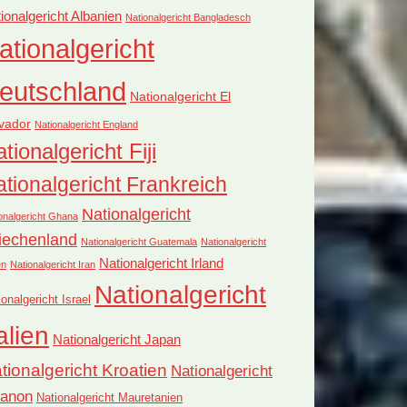
ionalgericht Albanien
Nationalgericht Bangladesch
ationalgericht
eutschland
Nationalgericht El
vador
Nationalgericht England
tionalgericht Fiji
tionalgericht Frankreich
Nationalgericht
onalgericht Ghana
iechenland
Nationalgericht Guatemala
Nationalgericht
Nationalgericht Irland
en
Nationalgericht Iran
Nationalgericht
ionalgericht Israel
alien
Nationalgericht Japan
tionalgericht Kroatien
Nationalgericht
banon
Nationalgericht Mauretanien