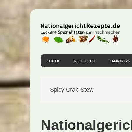
Zur
Zum
Zur
Hauptnavigation
Inhalt
Seitenspalte
springen
springen
springen
SUCHE
NEU HIER?
RANKINGS
Spicy Crab Stew
Nationalgeric