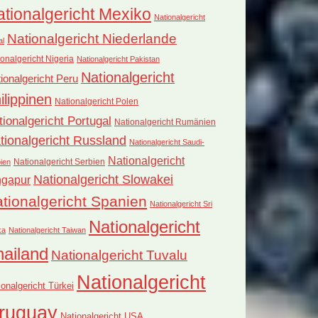
tionalgericht Mexiko
Nationalgericht
Nationalgericht Niederlande
al
onalgericht Nigeria
Nationalgericht Pakistan
Nationalgericht
ionalgericht Peru
ilippinen
Nationalgericht Polen
tionalgericht Portugal
Nationalgericht Rumänien
tionalgericht Russland
Nationalgericht Saudi-
Nationalgericht
Nationalgericht Serbien
ien
Nationalgericht Slowakei
ngapur
tionalgericht Spanien
Nationalgericht Sri
Nationalgericht
ka
Nationalgericht Taiwan
hailand
Nationalgericht Tuvalu
Nationalgericht
ionalgericht Türkei
ruguay
Nationalgericht USA