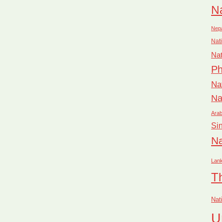
Na
Nep
Nati
Nat
Ph
Na
Na
Arab
Si
Na
Lan
T
Nat
U