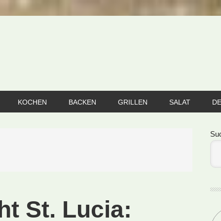
KOCHEN
BACKEN
GRILLEN
SALAT
D
Se
Su
ht St. Lucia: