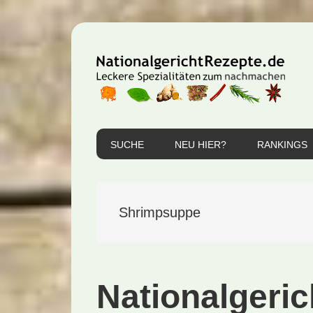
Zur
Zum
Zur
Hauptnavigation
Inhalt
Seitenspalte
springen
springen
springen
SUCHE
NEU HIER?
RANKINGS
Shrimpsuppe
Nationalgeric