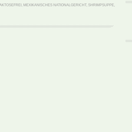
Caldo
AKTOSEFREI
,
MEXIKANISCHES NATIONALGERICHT
,
SHRIMPSUPPE
,
de
Camarón
(Rezept)