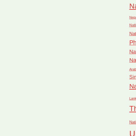
Na
Nep
Nati
Nat
Ph
Na
Na
Arab
Si
Na
Lan
T
Nat
U