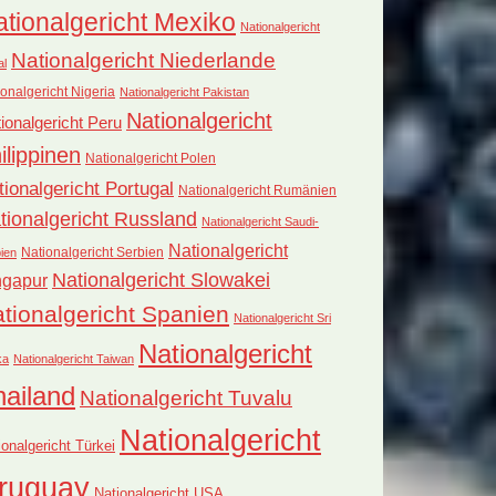
tionalgericht Mexiko
Nationalgericht
Nationalgericht Niederlande
al
onalgericht Nigeria
Nationalgericht Pakistan
Nationalgericht
ionalgericht Peru
ilippinen
Nationalgericht Polen
tionalgericht Portugal
Nationalgericht Rumänien
tionalgericht Russland
Nationalgericht Saudi-
Nationalgericht
Nationalgericht Serbien
ien
Nationalgericht Slowakei
ngapur
tionalgericht Spanien
Nationalgericht Sri
Nationalgericht
ka
Nationalgericht Taiwan
hailand
Nationalgericht Tuvalu
Nationalgericht
ionalgericht Türkei
ruguay
Nationalgericht USA