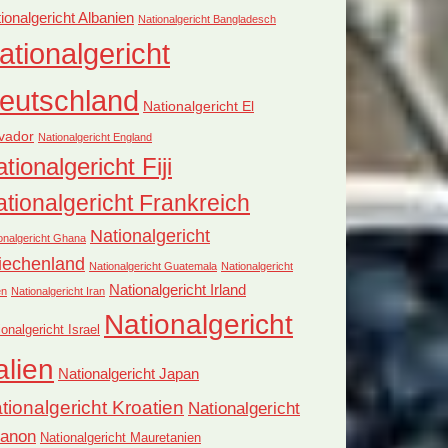
ionalgericht Albanien
Nationalgericht Bangladesch
ationalgericht
eutschland
Nationalgericht El
vador
Nationalgericht England
tionalgericht Fiji
tionalgericht Frankreich
Nationalgericht
onalgericht Ghana
iechenland
Nationalgericht Guatemala
Nationalgericht
Nationalgericht Irland
en
Nationalgericht Iran
Nationalgericht
ionalgericht Israel
alien
Nationalgericht Japan
tionalgericht Kroatien
Nationalgericht
banon
Nationalgericht Mauretanien