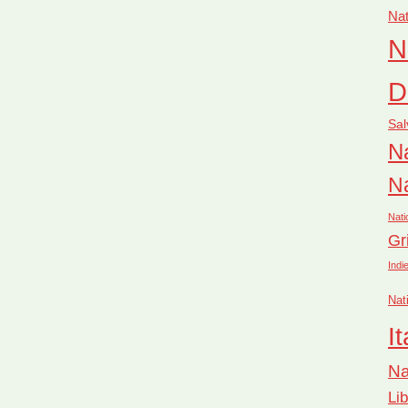
Nat
N
D
Sal
Na
Na
Nati
Gr
Indi
Nat
It
Na
Li