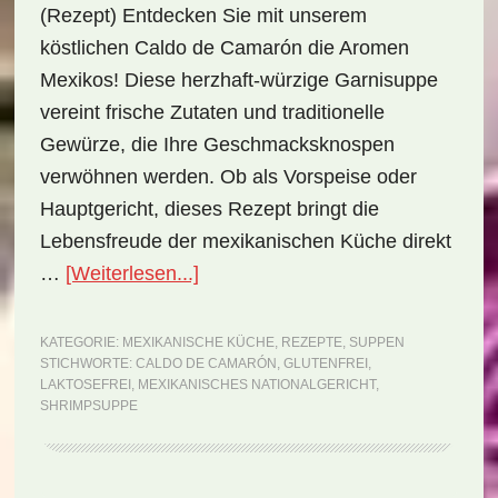
(Rezept) Entdecken Sie mit unserem
köstlichen Caldo de Camarón die Aromen
Mexikos! Diese herzhaft-würzige Garnisuppe
vereint frische Zutaten und traditionelle
Gewürze, die Ihre Geschmacksknospen
verwöhnen werden. Ob als Vorspeise oder
Hauptgericht, dieses Rezept bringt die
Lebensfreude der mexikanischen Küche direkt
ÜberNationalgericht
…
[Weiterlesen...]
Mexiko:
Caldo
KATEGORIE:
MEXIKANISCHE KÜCHE
,
REZEPTE
,
SUPPEN
STICHWORTE:
CALDO DE CAMARÓN
,
GLUTENFREI
,
de
LAKTOSEFREI
,
MEXIKANISCHES NATIONALGERICHT
,
Camarón
SHRIMPSUPPE
(Rezept)