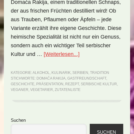
Domaća Rakija, einem traditionellen Schnaps,
der aus frischen Früchten destilliert wird! Ob
aus Trauben, Pflaumen oder Äpfeln – jede
Variante erzählt ihre eigene Geschichte. Diese
heimische Spezialität ist nicht nur ein Genuss,
sondern auch ein wichtiger Teil serbischer
ÜberNationalgericht
Kultur und …
[Weiterlesen...]
Serbien:
Domaća
KATEGORIE:
ALKOHOL
,
KULINARIK
,
SERBIEN
,
TRADITION
STICHWORTE:
DOMAĆA RAKIJA
,
GASTFREUNDSCHAFT
,
Rakija
GESCHICHTE
,
PRÄSENTATION
,
REZEPT
,
SERBISCHE KULTUR
,
(Rezept)
VEGANER
,
VEGETARIER
,
ZUTATENLISTE
Seitenspalte
Suchen
SUCHEN