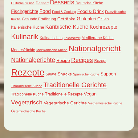
Desserts
Dessert
Deutsche Küche
Cultural Cuisine
Food
Fischgerichte
Food & Drink
Food & Cooking
Französische
Glutenfrei
Getränke
Grillen
Küche
Gesunde Ernährung
Karibische Küche
Kochrezepte
Italienische Küche
Kulinarik
Kulinarisches
Mediterrane Küche
Laktosefrei
Nationalgericht
Meeresfrüchte
Mexikanische Küche
Nationalgerichte
Recipes
Recipe
Rezept
Rezepte
Suppen
Snacks
Salate
Spanische Küche
Traditionelle Gerichte
Thailändische Küche
Vegan
Traditionelle Küche
Traditionelle Rezepte
Vegetarisch
Vegetarische Gerichte
Vietnamesische Küche
Österreichische Küche