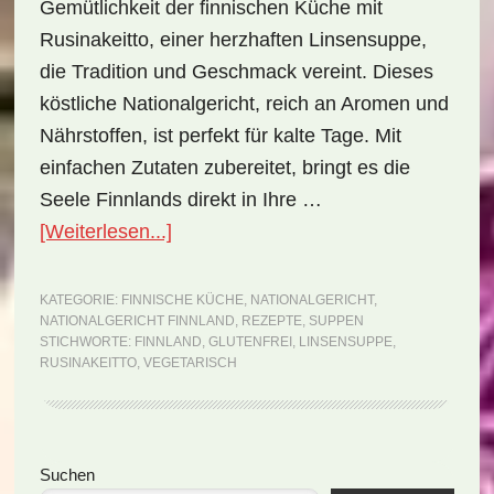
Gemütlichkeit der finnischen Küche mit
Rusinakeitto, einer herzhaften Linsensuppe,
die Tradition und Geschmack vereint. Dieses
köstliche Nationalgericht, reich an Aromen und
Nährstoffen, ist perfekt für kalte Tage. Mit
einfachen Zutaten zubereitet, bringt es die
Seele Finnlands direkt in Ihre …
ÜberNationalgericht
[Weiterlesen...]
Finnland:
Rusinakeitto
KATEGORIE:
FINNISCHE KÜCHE
,
NATIONALGERICHT
,
NATIONALGERICHT FINNLAND
,
REZEPTE
,
SUPPEN
(Rezept)
STICHWORTE:
FINNLAND
,
GLUTENFREI
,
LINSENSUPPE
,
RUSINAKEITTO
,
VEGETARISCH
Seitenspalte
Suchen