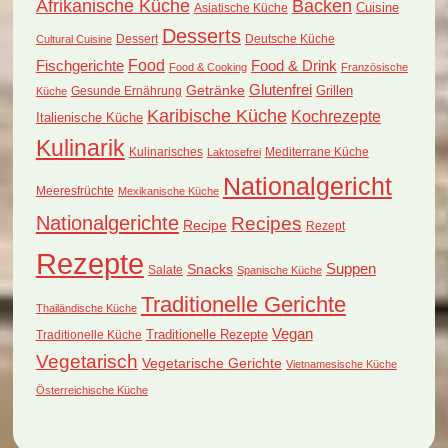
Afrikanische Küche
Backen
Cuisine
Asiatische Küche
Desserts
Dessert
Deutsche Küche
Cultural Cuisine
Food
Fischgerichte
Food & Drink
Food & Cooking
Französische
Glutenfrei
Getränke
Grillen
Küche
Gesunde Ernährung
Karibische Küche
Kochrezepte
Italienische Küche
Kulinarik
Kulinarisches
Mediterrane Küche
Laktosefrei
Nationalgericht
Meeresfrüchte
Mexikanische Küche
Nationalgerichte
Recipes
Recipe
Rezept
Rezepte
Suppen
Snacks
Salate
Spanische Küche
Traditionelle Gerichte
Thailändische Küche
Vegan
Traditionelle Küche
Traditionelle Rezepte
Vegetarisch
Vegetarische Gerichte
Vietnamesische Küche
Österreichische Küche