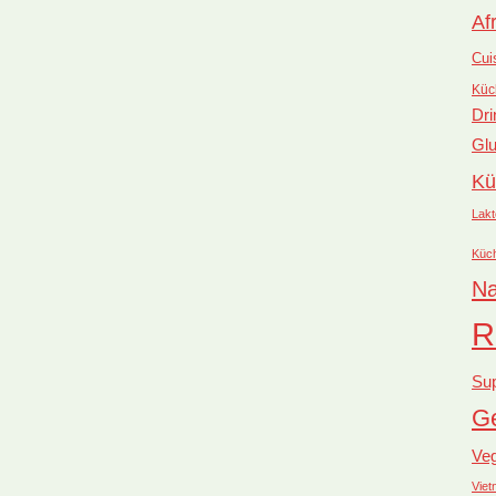
Af
Cui
Küc
Dri
Glu
Kü
Lakt
Küc
Na
R
Su
Ge
Ve
Vie