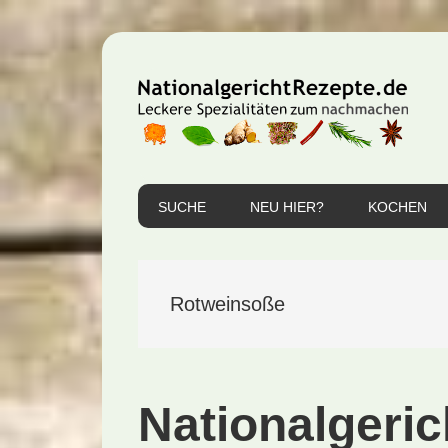
Zur
Zum
Zur
Hauptnavigation
Inhalt
Seitenspalte
springen
springen
springen
SUCHE
NEU HIER?
KOCHEN
Rotweinsoße
Nationalgeric