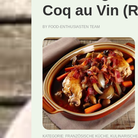
Coq au Vin (R
BY
FOOD-ENTHUSIASTEN TEAM
KATEGORIE:
FRANZÖSISCHE KÜCHE
,
KULINARISCHE