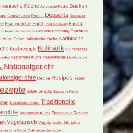
rikanische Küche
Backen
Asiatische Küche
Desserts
sine
Dessert
Deutsche
Cultural Cuisine
Food
Fischgerichte
Food &
he
Food & Cooking
nk
Getränke
Französische Küche
Gesunde Ernährung
Karibische
tenfrei
Grillen
Italienische Küche
Kulinarik
che
Kochrezepte
Kulinarisches
Mediterrane Küche
Meeresfrüchte
osefrei
Mexikanische
Nationalgericht
he
tionalgerichte
Recipes
Recipe
Rezept
ezepte
Snacks
Salate
Spanische Küche
Traditionelle
ppen
Thailändische Küche
richte
Traditionelle Küche
Traditionelle Rezepte
Vegetarisch
gan
Vegetarische Gerichte
tnamesische Küche
Österreichische Küche