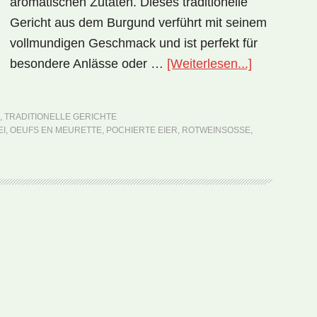
aromatischen Zutaten. Dieses traditionelle
Gericht aus dem Burgund verführt mit seinem
vollmundigen Geschmack und ist perfekt für
ÜberNationa
besondere Anlässe oder …
[Weiterlesen...]
Frankreich:
Oeufs
,
TRADITIONELLE GERICHTE
en
EI
,
OEUFS EN MEURETTE
,
POCHIERTE EIER
,
ROTWEINSOSSE
,
Meurette
(Rezept)