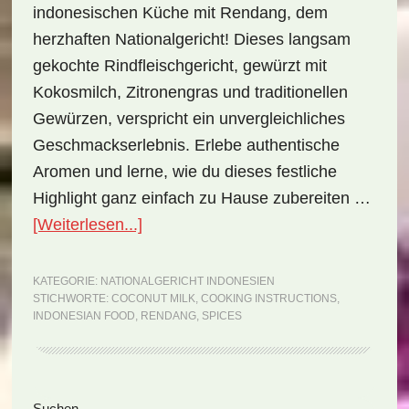
indonesischen Küche mit Rendang, dem
herzhaften Nationalgericht! Dieses langsam
gekochte Rindfleischgericht, gewürzt mit
Kokosmilch, Zitronengras und traditionellen
Gewürzen, verspricht ein unvergleichliches
Geschmackserlebnis. Erlebe authentische
Aromen und lerne, wie du dieses festliche
Highlight ganz einfach zu Hause zubereiten …
ÜberNationalgericht
[Weiterlesen...]
Indonesien:
Rendang
KATEGORIE:
NATIONALGERICHT INDONESIEN
STICHWORTE:
COCONUT MILK
,
COOKING INSTRUCTIONS
,
(Rezept)
INDONESIAN FOOD
,
RENDANG
,
SPICES
Suchen