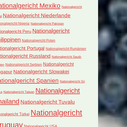
tionalgericht Mexiko
Nationalgericht
Nationalgericht Niederlande
al
onalgericht Nigeria
Nationalgericht Pakistan
Nationalgericht
ionalgericht Peru
ilippinen
Nationalgericht Polen
tionalgericht Portugal
Nationalgericht Rumänien
tionalgericht Russland
Nationalgericht Saudi-
Nationalgericht
Nationalgericht Serbien
ien
Nationalgericht Slowakei
ngapur
tionalgericht Spanien
Nationalgericht Sri
Nationalgericht
ka
Nationalgericht Taiwan
hailand
Nationalgericht Tuvalu
Nationalgericht
ionalgericht Türkei
ruguay
Nationalgericht USA