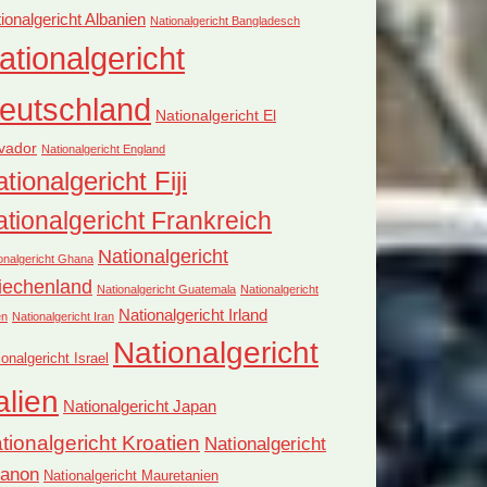
ionalgericht Albanien
Nationalgericht Bangladesch
ationalgericht
eutschland
Nationalgericht El
vador
Nationalgericht England
tionalgericht Fiji
tionalgericht Frankreich
Nationalgericht
onalgericht Ghana
iechenland
Nationalgericht Guatemala
Nationalgericht
Nationalgericht Irland
en
Nationalgericht Iran
Nationalgericht
ionalgericht Israel
alien
Nationalgericht Japan
tionalgericht Kroatien
Nationalgericht
banon
Nationalgericht Mauretanien