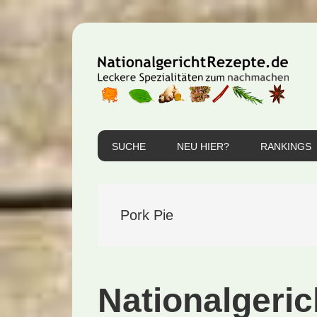
Zur
Zum
Zur
Hauptnavigation
Inhalt
Seitenspalte
springen
springen
springen
SUCHE
NEU HIER?
RANKINGS
Pork Pie
Nationalgeric