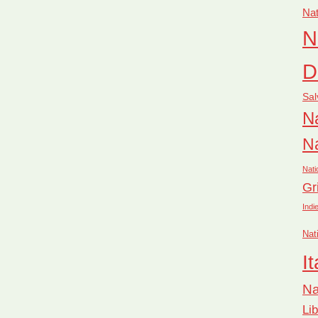
Nat
N
D
Sal
Na
Na
Nati
Gr
Indi
Nat
It
Na
Li