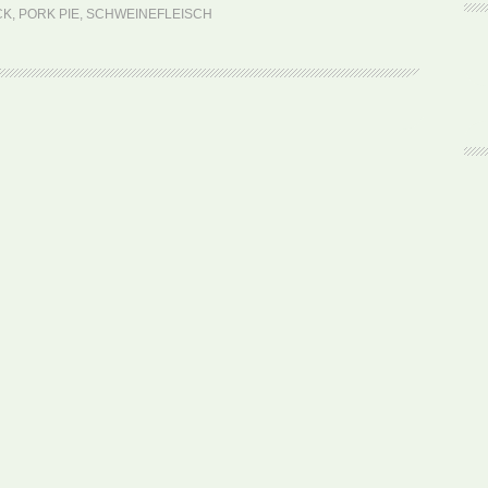
Pie
CK
,
PORK PIE
,
SCHWEINEFLEISCH
(Rezept)