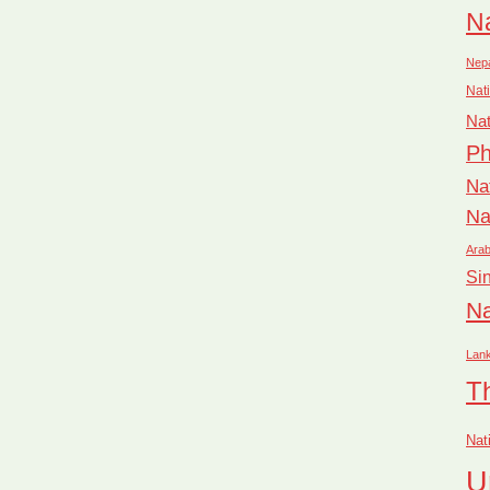
Na
Nep
Nati
Nat
Ph
Na
Na
Arab
Si
Na
Lan
T
Nat
U