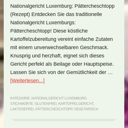
Nationalgericht Luxemburg: Pättercheschtopp
(Rezept) Entdecken Sie das traditionelle
Nationalgericht Luxemburgs:
Pättercheschtopp! Diese köstliche
Kartoffelzubereitung vereint einfache Zutaten
mit einem unverwechselbaren Geschmack.
Knusprig und herzhaft, eignet sich dieses
Gericht perfekt als Beilage oder Hauptspeise.
Lassen Sie sich von der Gemütlichkeit der …
ÜberNationalgericht
[Weiterlesen...]
Luxemburg:
Pättercheschtopp
KATEGORIE:
NATIONALGERICHT LUXEMBURG
STICHWORTE:
GLUTENFREI
,
KARTOFFELGERICHT
,
(Rezept)
LAKTOSEFREI
,
PÄTTERCHESCHTOPP
,
VEGETARISCH