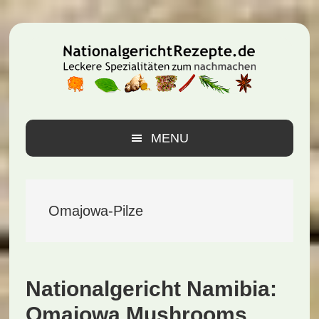
Zur
Zum
Zur
Hauptnavigation
Inhalt
Seitenspalte
springen
springen
springen
MENU
Omajowa-Pilze
Nationalgericht Namibia:
Omajowa Mushrooms