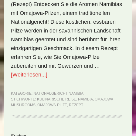
(Rezept) Entdecken Sie die Aromen Namibias
mit Omajowa-Pilzen, einem traditionellen
Nationalgericht! Diese köstlichen, essbaren
Pilze werden in der savannischen Landschaft
Namibias geerntet und sind berühmt für ihren
einzigartigen Geschmack. In diesem Rezept
erfahren Sie, wie Sie Omajowa-Pilze
zubereiten und mit Gewürzen und …
ÜberNationalgericht
[Weiterlesen...]
Namibia:
Omajowa
KATEGORIE:
NATIONALGERICHT NAMIBIA
STICHWORTE:
KULINARISCHE REISE
,
NAMIBIA
,
OMAJOWA
Mushrooms
MUSHROOMS
,
OMAJOWA-PILZE
,
REZEPT
(Rezept)
Suchen