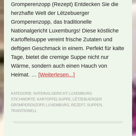
Gromperenzopp (Rezept) Entdecken Sie die
herzhafte Welt der Lëtzebuerger
Gromperenzopp, das traditionelle
Nationalgericht Luxemburgs! Diese köstliche
Kartoffelsuppe vereint frische Zutaten und
deftigen Geschmack in einem. Perfekt für kalte
Tage, bietet die cremige Suppe nicht nur
Wärme, sondern auch einen Hauch von
ÜberNationalgericht
Heimat. …
[Weiterlesen...]
Luxemburg:
Lëtzebuerger
KATEGORIE:
NATIONALGERICHT LUXEMBURG
STICHWORTE:
KARTOFFELSUPPE
,
LËTZEBUERGER
Gromperenzopp
GROMPERENZOPP
,
LUXEMBURG
,
REZEPT
,
SUPPEN
,
(Rezept)
TRADITIONELL