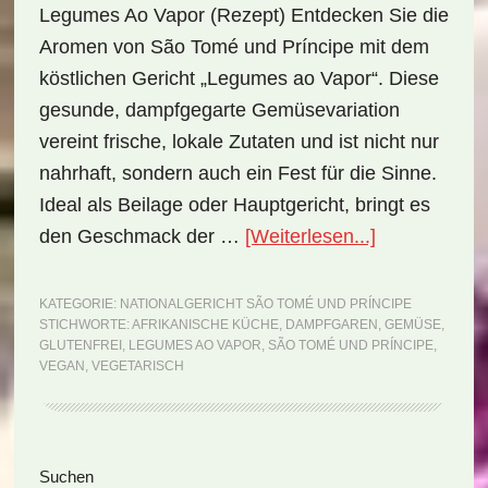
Legumes Ao Vapor (Rezept) Entdecken Sie die
Aromen von São Tomé und Príncipe mit dem
köstlichen Gericht „Legumes ao Vapor“. Diese
gesunde, dampfgegarte Gemüsevariation
vereint frische, lokale Zutaten und ist nicht nur
nahrhaft, sondern auch ein Fest für die Sinne.
Ideal als Beilage oder Hauptgericht, bringt es
ÜberNational
den Geschmack der …
[Weiterlesen...]
São
Tomé
KATEGORIE:
NATIONALGERICHT SÃO TOMÉ UND PRÍNCIPE
STICHWORTE:
AFRIKANISCHE KÜCHE
,
DAMPFGAREN
,
GEMÜSE
,
und
GLUTENFREI
,
LEGUMES AO VAPOR
,
SÃO TOMÉ UND PRÍNCIPE
,
Príncipe:
VEGAN
,
VEGETARISCH
Legumes
ao
Vapor
Seitenspalte
Suchen