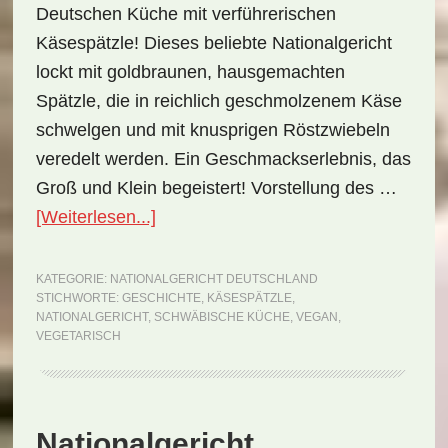
Deutschen Küche mit verführerischen
Käsespätzle! Dieses beliebte Nationalgericht
lockt mit goldbraunen, hausgemachten
Spätzle, die in reichlich geschmolzenem Käse
schwelgen und mit knusprigen Röstzwiebeln
veredelt werden. Ein Geschmackserlebnis, das
Groß und Klein begeistert! Vorstellung des …
ÜberNationalgericht
[Weiterlesen...]
Deutschland:
Käsespätzle
KATEGORIE:
NATIONALGERICHT DEUTSCHLAND
STICHWORTE:
GESCHICHTE
,
KÄSESPÄTZLE
,
(Rezept)
NATIONALGERICHT
,
SCHWÄBISCHE KÜCHE
,
VEGAN
,
VEGETARISCH
Nationalgericht