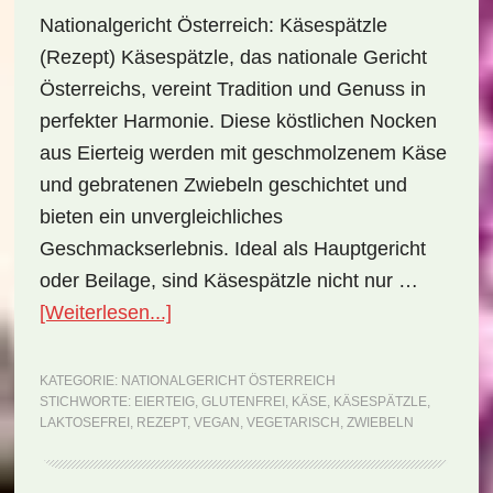
Nationalgericht Österreich: Käsespätzle
(Rezept) Käsespätzle, das nationale Gericht
Österreichs, vereint Tradition und Genuss in
perfekter Harmonie. Diese köstlichen Nocken
aus Eierteig werden mit geschmolzenem Käse
und gebratenen Zwiebeln geschichtet und
bieten ein unvergleichliches
Geschmackserlebnis. Ideal als Hauptgericht
oder Beilage, sind Käsespätzle nicht nur …
ÜberNationalgericht
[Weiterlesen...]
Österreich:
Käsespätzle
KATEGORIE:
NATIONALGERICHT ÖSTERREICH
STICHWORTE:
EIERTEIG
,
GLUTENFREI
,
KÄSE
,
KÄSESPÄTZLE
,
(Rezept)
LAKTOSEFREI
,
REZEPT
,
VEGAN
,
VEGETARISCH
,
ZWIEBELN