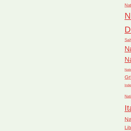
Nat
N
D
Sal
Na
Na
Nati
Gr
Indi
Nat
It
Na
Li