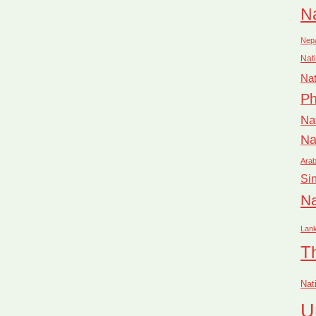
Na
Nep
Nati
Nat
Ph
Na
Na
Arab
Si
Na
Lan
T
Nat
U