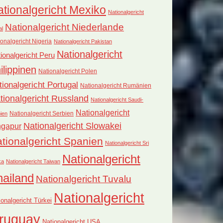
tionalgericht Mexiko
Nationalgericht
Nationalgericht Niederlande
al
onalgericht Nigeria
Nationalgericht Pakistan
Nationalgericht
ionalgericht Peru
ilippinen
Nationalgericht Polen
tionalgericht Portugal
Nationalgericht Rumänien
tionalgericht Russland
Nationalgericht Saudi-
Nationalgericht
Nationalgericht Serbien
ien
Nationalgericht Slowakei
ngapur
tionalgericht Spanien
Nationalgericht Sri
Nationalgericht
ka
Nationalgericht Taiwan
hailand
Nationalgericht Tuvalu
Nationalgericht
ionalgericht Türkei
ruguay
Nationalgericht USA