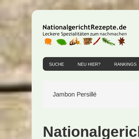
Zur
Zum
Zur
Hauptnavigation
Inhalt
Seitenspalte
springen
springen
springen
SUCHE
NEU HIER?
RANKINGS
Jambon Persillé
Nationalgeric