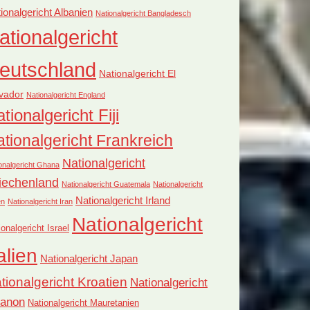
ionalgericht Albanien
Nationalgericht Bangladesch
ationalgericht
eutschland
Nationalgericht El
vador
Nationalgericht England
tionalgericht Fiji
tionalgericht Frankreich
Nationalgericht
onalgericht Ghana
iechenland
Nationalgericht Guatemala
Nationalgericht
Nationalgericht Irland
en
Nationalgericht Iran
Nationalgericht
ionalgericht Israel
alien
Nationalgericht Japan
tionalgericht Kroatien
Nationalgericht
banon
Nationalgericht Mauretanien