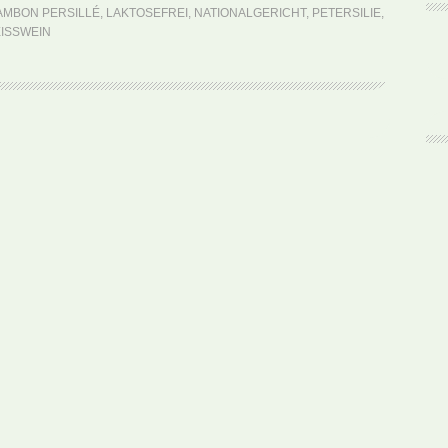
Persillé
AMBON PERSILLÉ
,
LAKTOSEFREI
,
NATIONALGERICHT
,
PETERSILIE
,
(Rezept)
ISSWEIN