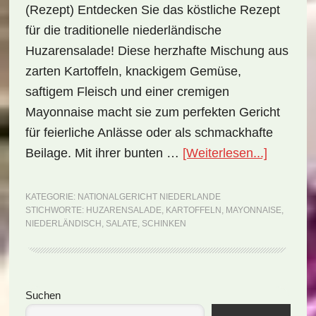
(Rezept) Entdecken Sie das köstliche Rezept
für die traditionelle niederländische
Huzarensalade! Diese herzhafte Mischung aus
zarten Kartoffeln, knackigem Gemüse,
saftigem Fleisch und einer cremigen
Mayonnaise macht sie zum perfekten Gericht
für feierliche Anlässe oder als schmackhafte
ÜberNati
Beilage. Mit ihrer bunten …
[Weiterlesen...]
Niederla
Huzaren
KATEGORIE:
NATIONALGERICHT NIEDERLANDE
STICHWORTE:
HUZARENSALADE
,
KARTOFFELN
,
MAYONNAISE
,
(Rezept)
NIEDERLÄNDISCH
,
SALATE
,
SCHINKEN
Seitenspalte
Suchen